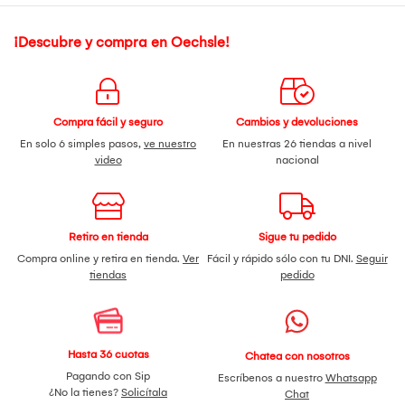
¡Descubre y compra en Oechsle!
Compra fácil y seguro
Cambios y devoluciones
En solo 6 simples pasos,
ve nuestro
En nuestras 26 tiendas a nivel
video
nacional
Retiro en tienda
Sigue tu pedido
Compra online y retira en tienda.
Ver
Fácil y rápido sólo con tu DNI.
Seguir
tiendas
pedido
Hasta 36 cuotas
Chatea con nosotros
Pagando con Sip
Escríbenos a nuestro
Whatsapp
¿No la tienes?
Solicítala
Chat