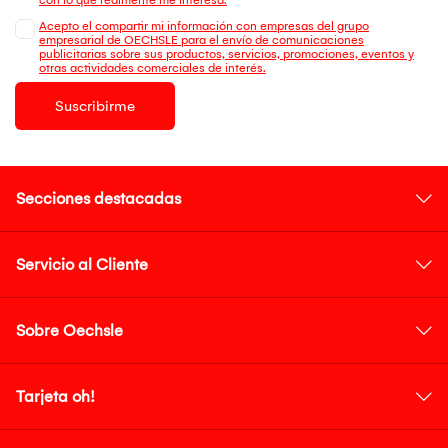
Acepto el compartir mi información con empresas del grupo
empresarial de OECHSLE para el envío de comunicaciones
publicitarias sobre sus productos, servicios, promociones, eventos y
otras actividades comerciales de interés.
Suscribirme
Secciones destacadas
Servicio al Cliente
Sobre Oechsle
Tarjeta oh!