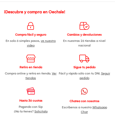
¡Descubre y compra en Oechsle!
Compra fácil y seguro
Cambios y devoluciones
En solo 6 simples pasos,
ve nuestro
En nuestras 26 tiendas a nivel
video
nacional
Retiro en tienda
Sigue tu pedido
Compra online y retira en tienda.
Ver
Fácil y rápido sólo con tu DNI.
Seguir
tiendas
pedido
Hasta 36 cuotas
Chatea con nosotros
Pagando con Sip
Escríbenos a nuestro
Whatsapp
¿No la tienes?
Solicítala
Chat