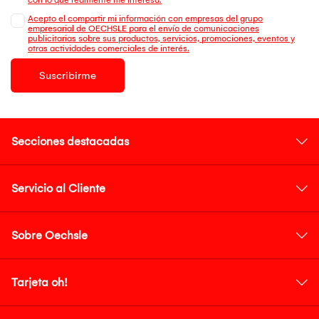
Acepto el compartir mi información con empresas del grupo
empresarial de OECHSLE para el envío de comunicaciones
publicitarias sobre sus productos, servicios, promociones, eventos y
otras actividades comerciales de interés.
Suscribirme
Secciones destacadas
Servicio al Cliente
Sobre Oechsle
Tarjeta oh!