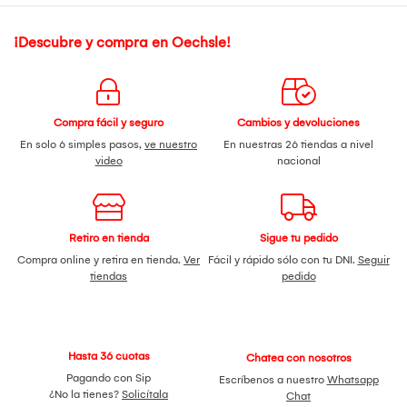
¡Descubre y compra en Oechsle!
Compra fácil y seguro
Cambios y devoluciones
En solo 6 simples pasos,
ve nuestro
En nuestras 26 tiendas a nivel
video
nacional
Retiro en tienda
Sigue tu pedido
Compra online y retira en tienda.
Ver
Fácil y rápido sólo con tu DNI.
Seguir
tiendas
pedido
Hasta 36 cuotas
Chatea con nosotros
Pagando con Sip
Escríbenos a nuestro
Whatsapp
¿No la tienes?
Solicítala
Chat