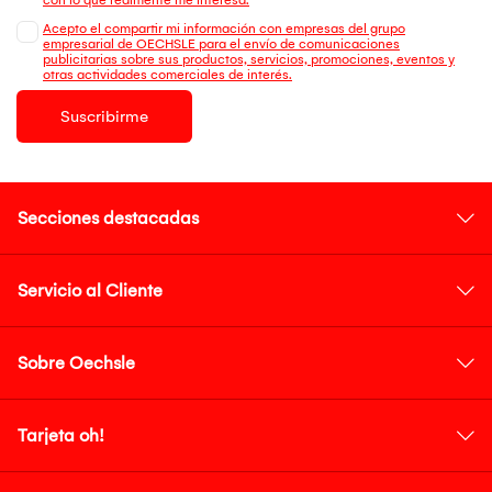
Acepto el compartir mi información con empresas del grupo
empresarial de OECHSLE para el envío de comunicaciones
publicitarias sobre sus productos, servicios, promociones, eventos y
otras actividades comerciales de interés.
Suscribirme
Secciones destacadas
Servicio al Cliente
Sobre Oechsle
Tarjeta oh!