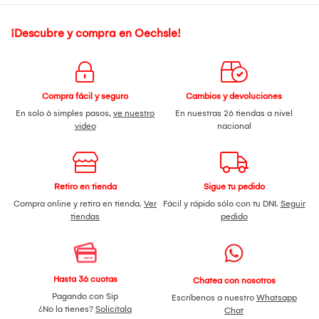
¡Descubre y compra en Oechsle!
Compra fácil y seguro
Cambios y devoluciones
En solo 6 simples pasos,
ve nuestro
En nuestras 26 tiendas a nivel
video
nacional
Retiro en tienda
Sigue tu pedido
Compra online y retira en tienda.
Ver
Fácil y rápido sólo con tu DNI.
Seguir
tiendas
pedido
Hasta 36 cuotas
Chatea con nosotros
Pagando con Sip
Escríbenos a nuestro
Whatsapp
¿No la tienes?
Solicítala
Chat