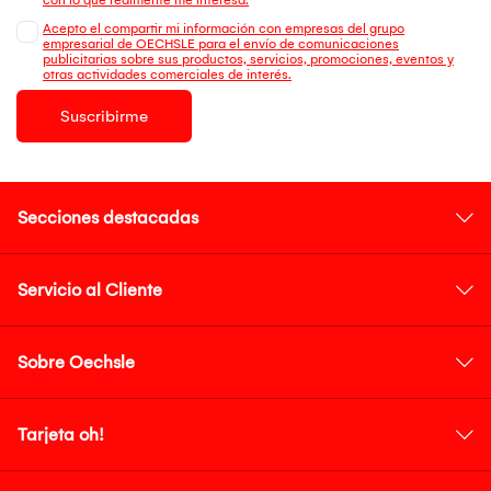
Acepto el compartir mi información con empresas del grupo
empresarial de OECHSLE para el envío de comunicaciones
publicitarias sobre sus productos, servicios, promociones, eventos y
otras actividades comerciales de interés.
Suscribirme
Secciones destacadas
Servicio al Cliente
Sobre Oechsle
Tarjeta oh!