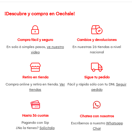
¡Descubre y compra en Oechsle!
Compra fácil y seguro
Cambios y devoluciones
En solo 6 simples pasos,
ve nuestro
En nuestras 26 tiendas a nivel
video
nacional
Retiro en tienda
Sigue tu pedido
Compra online y retira en tienda.
Ver
Fácil y rápido sólo con tu DNI.
Seguir
tiendas
pedido
Hasta 36 cuotas
Chatea con nosotros
Pagando con Sip
Escríbenos a nuestro
Whatsapp
¿No la tienes?
Solicítala
Chat