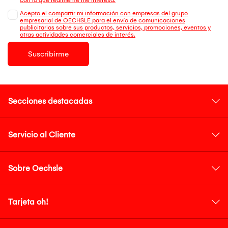
Acepto el compartir mi información con empresas del grupo
empresarial de OECHSLE para el envío de comunicaciones
publicitarias sobre sus productos, servicios, promociones, eventos y
otras actividades comerciales de interés.
Suscribirme
Secciones destacadas
Servicio al Cliente
Sobre Oechsle
Tarjeta oh!