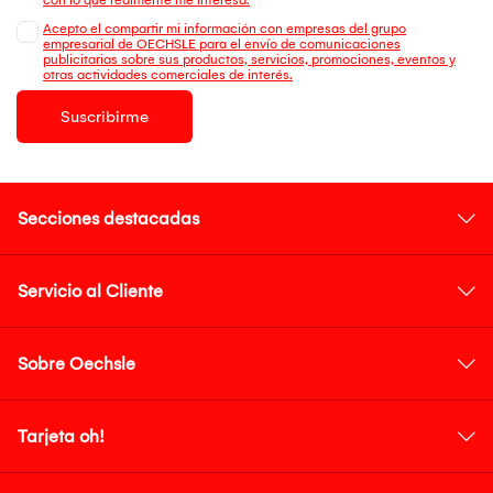
Acepto el compartir mi información con empresas del grupo
empresarial de OECHSLE para el envío de comunicaciones
publicitarias sobre sus productos, servicios, promociones, eventos y
otras actividades comerciales de interés.
Suscribirme
Secciones destacadas
Servicio al Cliente
Sobre Oechsle
Tarjeta oh!