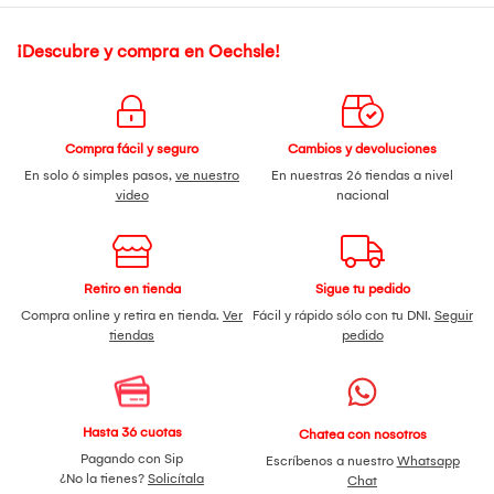
¡Descubre y compra en Oechsle!
Compra fácil y seguro
Cambios y devoluciones
En solo 6 simples pasos,
ve nuestro
En nuestras 26 tiendas a nivel
video
nacional
Retiro en tienda
Sigue tu pedido
Compra online y retira en tienda.
Ver
Fácil y rápido sólo con tu DNI.
Seguir
tiendas
pedido
Hasta 36 cuotas
Chatea con nosotros
Pagando con Sip
Escríbenos a nuestro
Whatsapp
¿No la tienes?
Solicítala
Chat