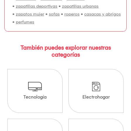
•
zapatillas deportivas
•
zapatillas urbanas
•
zapatos mujer
•
sofas
•
roperos
•
casacas y abrigos
•
perfumes
También puedes explorar nuestras
categorías
Tecnología
Electrohogar