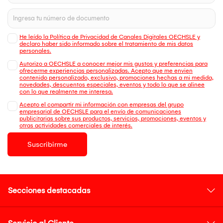
He leído la Política de Privacidad de Canales Digitales OECHSLE y
declaro haber sido informado sobre el tratamiento de mis datos
personales.
Autorizo a OECHSLE a conocer mejor mis gustos y preferencias para
ofrecerme experiencias personalizadas. Acepto que me envien
contenido personalizado, exclusivo, promociones hechas a mi medida,
novedades, descuentos especiales, eventos y todo lo que se alinee
con lo que realmente me interesa.
Acepto el compartir mi información con empresas del grupo
empresarial de OECHSLE para el envío de comunicaciones
publicitarias sobre sus productos, servicios, promociones, eventos y
otras actividades comerciales de interés.
Suscribirme
Secciones destacadas