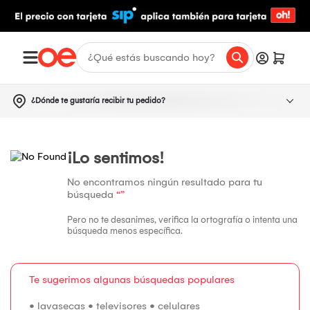
¿Dónde te gustaría recibir tu pedido?
¡Lo sentimos!
No encontramos ningún resultado para tu
búsqueda
“”
Pero no te desanimes, verifica la ortografía o intenta una
búsqueda menos específica.
Te sugerimos algunas búsquedas populares
•
lavasecas
•
televisores
•
celulares