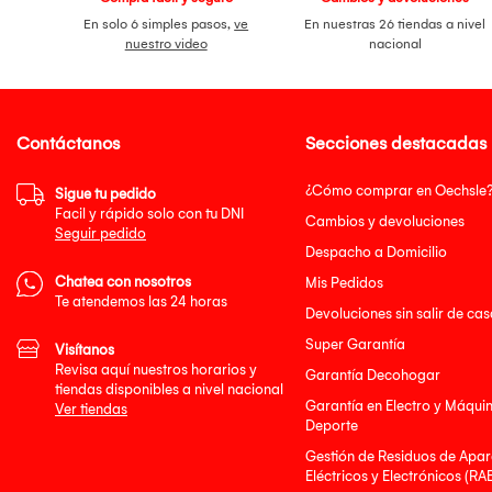
En solo 6 simples pasos,
ve
En nuestras 26 tiendas a nivel
nuestro video
nacional
Contáctanos
Secciones destacadas
¿Cómo comprar en Oechsle
Sigue tu pedido
Facil y rápido solo con tu DNI
Cambios y devoluciones
Seguir pedido
Despacho a Domicilio
Chatea con nosotros
Mis Pedidos
Te atendemos las 24 horas
Devoluciones sin salir de cas
Super Garantía
Visítanos
Revisa aquí nuestros horarios y
Garantía Decohogar
tiendas disponibles a nivel nacional
Garantía en Electro y Máqui
Ver tiendas
Deporte
Gestión de Residuos de Apar
Eléctricos y Electrónicos (RA