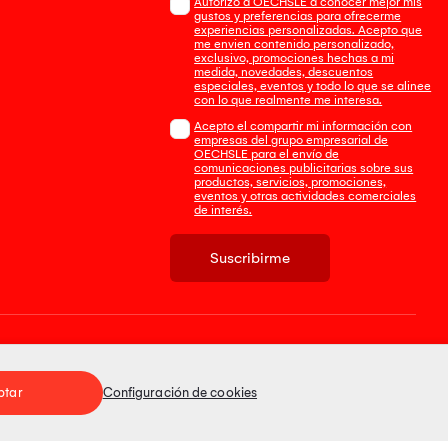
Autorizo a OECHSLE a conocer mejor mis
gustos y preferencias para ofrecerme
experiencias personalizadas. Acepto que
me envien contenido personalizado,
exclusivo, promociones hechas a mi
medida, novedades, descuentos
especiales, eventos y todo lo que se alinee
con lo que realmente me interesa.
Acepto el compartir mi información con
empresas del grupo empresarial de
OECHSLE para el envío de
comunicaciones publicitarias sobre sus
productos, servicios, promociones,
eventos y otras actividades comerciales
de interés.
Suscribirme
Tienda 100% Segura
ptar
Configuración de cookies