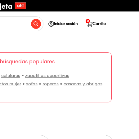
0
Iniciar sesión
Carrito
 búsquedas populares
•
celulares
•
zapatillas deportivas
atos mujer
•
sofas
•
roperos
•
casacas y abrigos