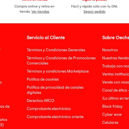
Compra online y retira en
Fácil y rápido sólo con tu DNI.
tienda.
Ver tiendas
Seguir pedido
Servicio al Cliente
Sobre Oechs
?
Términos y Condiciones Generales
Nosotros
Términos y Condiciones de Promociones
Nuestras tienda
Comerciales
Trabaja con no
Términos y condiciones Marketplace
Ventas instituci
Política de cookies
a
Vende con noso
Política de privacidad de canales
Canal de ética 
digitales
¡Lo último en t
Derechos ARCO
nas de
Black friday
Comprobante electrónico
Cyber wow
Comprobante electrónico oriente
atos
Celulares
EE)