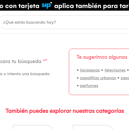
Te sugerimos algunas
 para tu búsqueda
“”
•
lavasecas
•
televisores
fía o intenta una búsqueda
•
zapatillas urbanas
•
zap
•
perfumes
También puedes explorar nuestras categorías