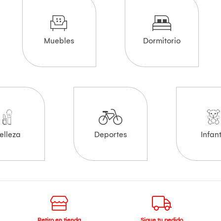
Muebles
Dormitorio
elleza
Deportes
Infant
Retiro en tienda
Sigue tu pedido