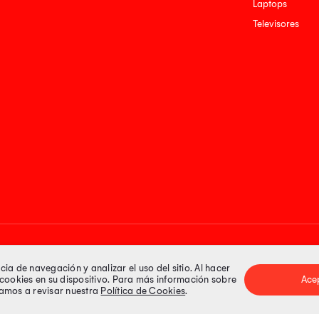
Laptops
Televisores
Medios de pago
a de navegación y analizar el uso del sitio. Al hacer
e cookies en su dispositivo. Para más información sobre
Ace
itamos a revisar nuestra
Política de Cookies
.