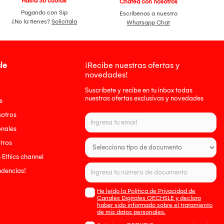
Hasta 36 cuotas
Chatea con nosotros
Pagando con Sip
Escríbenos a nuestro
¿No la tienes?
Solicítala
Whatsapp Chat
le
¡Recibe nuestras ofertas y
novedades!
Suscríbete y recibe en tu inbox todas
nuestras ofertas exclusivas y novedades
s
sotros
onales
tros
- Ethics channel
endencias!
He leído la Política de Privacidad de
Canales Digitales OECHSLE y declaro
haber sido informado sobre el tratamiento
de mis datos personales.