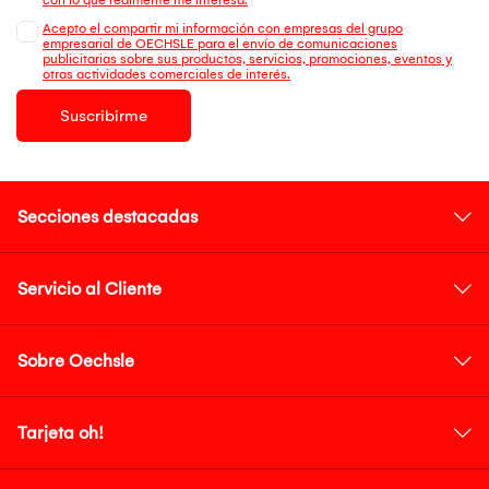
Acepto el compartir mi información con empresas del grupo
empresarial de OECHSLE para el envío de comunicaciones
publicitarias sobre sus productos, servicios, promociones, eventos y
otras actividades comerciales de interés.
Suscribirme
Secciones destacadas
Servicio al Cliente
Sobre Oechsle
Tarjeta oh!