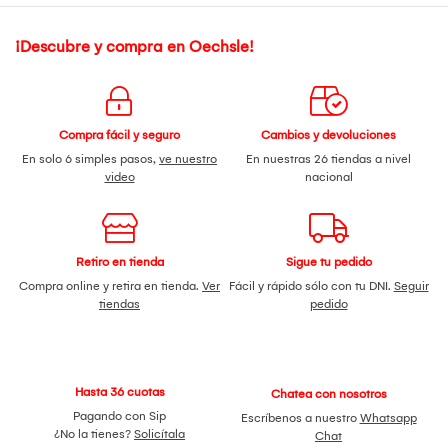
¡Descubre y compra en Oechsle!
Compra fácil y seguro
Cambios y devoluciones
En solo 6 simples pasos,
ve nuestro
En nuestras 26 tiendas a nivel
video
nacional
Retiro en tienda
Sigue tu pedido
Compra online y retira en tienda.
Ver
Fácil y rápido sólo con tu DNI.
Seguir
tiendas
pedido
Hasta 36 cuotas
Chatea con nosotros
Pagando con Sip
Escríbenos a nuestro
Whatsapp
¿No la tienes?
Solicítala
Chat