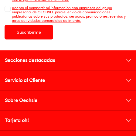
Acepto el compartir mi información con empresas del grupo
empresarial de OECHSLE para el envío de comunicaciones
publicitarias sobre sus productos, servicios, promociones, eventos y
otras actividades comerciales de interés.
Suscribirme
Secciones destacadas
Servicio al Cliente
Sobre Oechsle
Tarjeta oh!