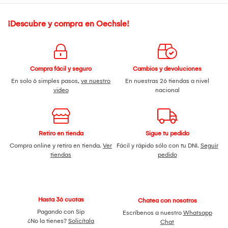
¡Descubre y compra en Oechsle!
Compra fácil y seguro
Cambios y devoluciones
En solo 6 simples pasos,
ve nuestro
En nuestras 26 tiendas a nivel
video
nacional
Retiro en tienda
Sigue tu pedido
Compra online y retira en tienda.
Ver
Fácil y rápido sólo con tu DNI.
Seguir
tiendas
pedido
Hasta 36 cuotas
Chatea con nosotros
Pagando con Sip
Escríbenos a nuestro
Whatsapp
¿No la tienes?
Solicítala
Chat