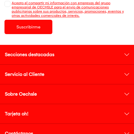
Acepto el compartir mi información con empresas del grupo
empresarial de OECHSLE para el envío de comunicaciones
publicitarias sobre sus productos, servicios, promociones, eventos y
otras actividades comerciales de interés.
Suscribirme
Secciones destacadas
Servicio al Cliente
Sobre Oechsle
Tarjeta oh!
Contáctanos