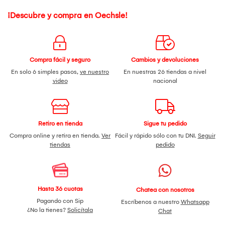
¡Descubre y compra en Oechsle!
Compra fácil y seguro
Cambios y devoluciones
En solo 6 simples pasos,
ve nuestro
En nuestras 26 tiendas a nivel
video
nacional
Retiro en tienda
Sigue tu pedido
Compra online y retira en tienda.
Ver
Fácil y rápido sólo con tu DNI.
Seguir
tiendas
pedido
Hasta 36 cuotas
Chatea con nosotros
Pagando con Sip
Escríbenos a nuestro
Whatsapp
¿No la tienes?
Solicítala
Chat