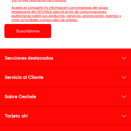
Acepto el compartir mi información con empresas del grupo
empresarial de OECHSLE para el envío de comunicaciones
publicitarias sobre sus productos, servicios, promociones, eventos y
otras actividades comerciales de interés.
Suscribirme
Secciones destacadas
Servicio al Cliente
Sobre Oechsle
Tarjeta oh!