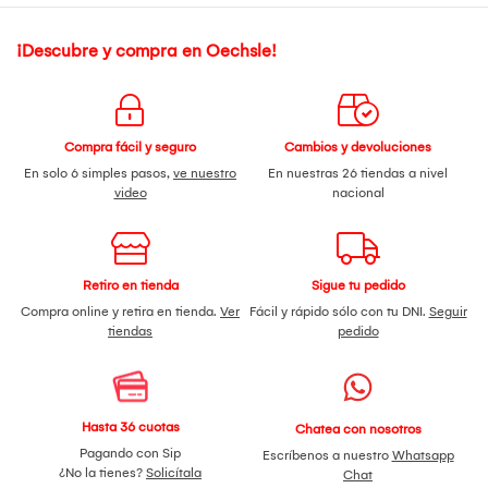
¡Descubre y compra en Oechsle!
Compra fácil y seguro
Cambios y devoluciones
En solo 6 simples pasos,
ve nuestro
En nuestras 26 tiendas a nivel
video
nacional
Retiro en tienda
Sigue tu pedido
Compra online y retira en tienda.
Ver
Fácil y rápido sólo con tu DNI.
Seguir
tiendas
pedido
Hasta 36 cuotas
Chatea con nosotros
Pagando con Sip
Escríbenos a nuestro
Whatsapp
¿No la tienes?
Solicítala
Chat