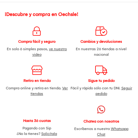
¡Descubre y compra en Oechsle!
Compra fácil y seguro
Cambios y devoluciones
En solo 6 simples pasos,
ve nuestro
En nuestras 26 tiendas a nivel
video
nacional
Retiro en tienda
Sigue tu pedido
Compra online y retira en tienda.
Ver
Fácil y rápido sólo con tu DNI.
Seguir
tiendas
pedido
Hasta 36 cuotas
Chatea con nosotros
Pagando con Sip
Escríbenos a nuestro
Whatsapp
¿No la tienes?
Solicítala
Chat