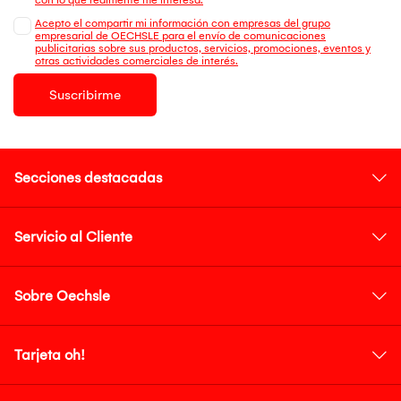
Acepto el compartir mi información con empresas del grupo
empresarial de OECHSLE para el envío de comunicaciones
publicitarias sobre sus productos, servicios, promociones, eventos y
otras actividades comerciales de interés.
Suscribirme
Secciones destacadas
Servicio al Cliente
Sobre Oechsle
Tarjeta oh!