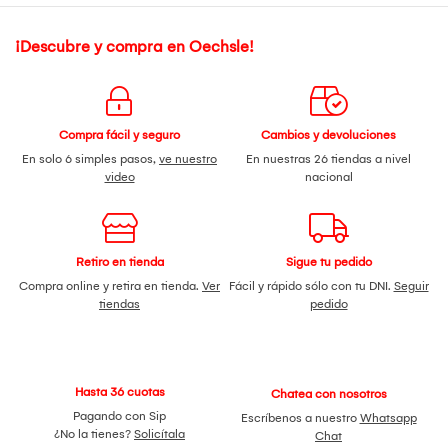
¡Descubre y compra en Oechsle!
Compra fácil y seguro
Cambios y devoluciones
En solo 6 simples pasos,
ve nuestro
En nuestras 26 tiendas a nivel
video
nacional
Retiro en tienda
Sigue tu pedido
Compra online y retira en tienda.
Ver
Fácil y rápido sólo con tu DNI.
Seguir
tiendas
pedido
Hasta 36 cuotas
Chatea con nosotros
Pagando con Sip
Escríbenos a nuestro
Whatsapp
¿No la tienes?
Solicítala
Chat