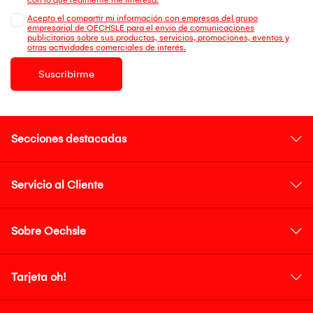
Acepto el compartir mi información con empresas del grupo
empresarial de OECHSLE para el envío de comunicaciones
publicitarias sobre sus productos, servicios, promociones, eventos y
otras actividades comerciales de interés.
Suscribirme
Secciones destacadas
Servicio al Cliente
Sobre Oechsle
Tarjeta oh!