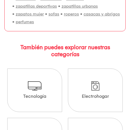
•
zapatillas deportivas
•
zapatillas urbanas
•
zapatos mujer
•
sofas
•
roperos
•
casacas y abrigos
•
perfumes
También puedes explorar nuestras
categorías
Tecnología
Electrohogar