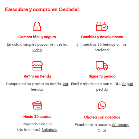
¡Descubre y compra en Oechsle!
Compra fácil y seguro
Cambios y devoluciones
En solo 6 simples pasos,
ve nuestro
En nuestras 26 tiendas a nivel
video
nacional
Retiro en tienda
Sigue tu pedido
Compra online y retira en tienda.
Ver
Fácil y rápido sólo con tu DNI.
Seguir
tiendas
pedido
Hasta 36 cuotas
Chatea con nosotros
Pagando con Sip
Escríbenos a nuestro
Whatsapp
¿No la tienes?
Solicítala
Chat