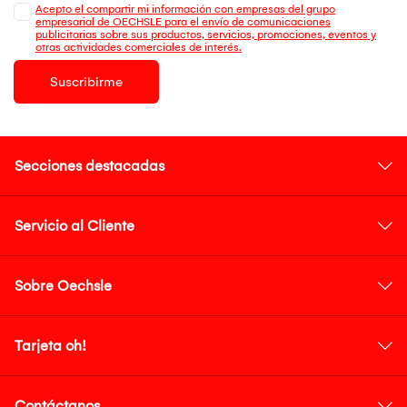
Acepto el compartir mi información con empresas del grupo
empresarial de OECHSLE para el envío de comunicaciones
publicitarias sobre sus productos, servicios, promociones, eventos y
otras actividades comerciales de interés.
Suscribirme
Secciones destacadas
Servicio al Cliente
Sobre Oechsle
Tarjeta oh!
Contáctanos