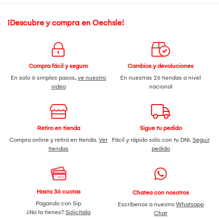
¡Descubre y compra en Oechsle!
Compra fácil y seguro
Cambios y devoluciones
En solo 6 simples pasos,
ve nuestro
En nuestras 26 tiendas a nivel
video
nacional
Retiro en tienda
Sigue tu pedido
Compra online y retira en tienda.
Ver
Fácil y rápido sólo con tu DNI.
Seguir
tiendas
pedido
Hasta 36 cuotas
Chatea con nosotros
Pagando con Sip
Escríbenos a nuestro
Whatsapp
¿No la tienes?
Solicítala
Chat