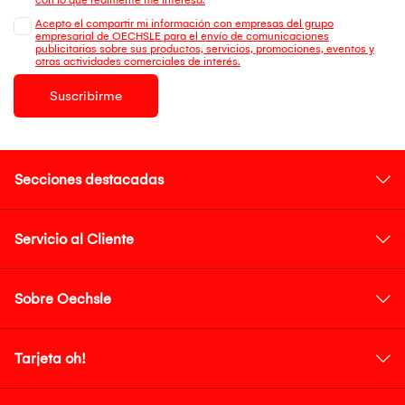
Acepto el compartir mi información con empresas del grupo
empresarial de OECHSLE para el envío de comunicaciones
publicitarias sobre sus productos, servicios, promociones, eventos y
otras actividades comerciales de interés.
Suscribirme
Secciones destacadas
Servicio al Cliente
Sobre Oechsle
Tarjeta oh!