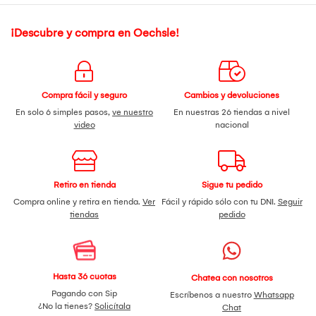
¡Descubre y compra en Oechsle!
Compra fácil y seguro
Cambios y devoluciones
En solo 6 simples pasos,
ve nuestro
En nuestras 26 tiendas a nivel
video
nacional
Retiro en tienda
Sigue tu pedido
Compra online y retira en tienda.
Ver
Fácil y rápido sólo con tu DNI.
Seguir
tiendas
pedido
Hasta 36 cuotas
Chatea con nosotros
Pagando con Sip
Escríbenos a nuestro
Whatsapp
¿No la tienes?
Solicítala
Chat