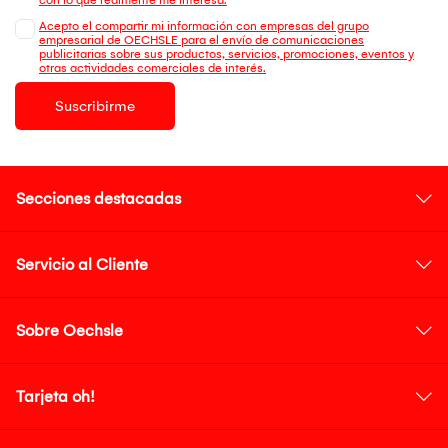
Acepto el compartir mi información con empresas del grupo
empresarial de OECHSLE para el envío de comunicaciones
publicitarias sobre sus productos, servicios, promociones, eventos y
otras actividades comerciales de interés.
Suscribirme
Secciones destacadas
Servicio al Cliente
Sobre Oechsle
Tarjeta oh!