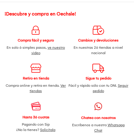
¡Descubre y compra en Oechsle!
Compra fácil y seguro
Cambios y devoluciones
En solo 6 simples pasos,
ve nuestro
En nuestras 26 tiendas a nivel
video
nacional
Retiro en tienda
Sigue tu pedido
Compra online y retira en tienda.
Ver
Fácil y rápido sólo con tu DNI.
Seguir
tiendas
pedido
Hasta 36 cuotas
Chatea con nosotros
Pagando con Sip
Escríbenos a nuestro
Whatsapp
¿No la tienes?
Solicítala
Chat