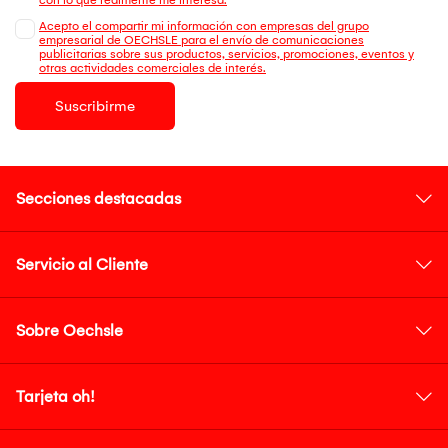
Acepto el compartir mi información con empresas del grupo
empresarial de OECHSLE para el envío de comunicaciones
publicitarias sobre sus productos, servicios, promociones, eventos y
otras actividades comerciales de interés.
Suscribirme
Secciones destacadas
Servicio al Cliente
Sobre Oechsle
Tarjeta oh!