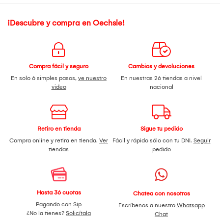
¡Descubre y compra en Oechsle!
Compra fácil y seguro
Cambios y devoluciones
En solo 6 simples pasos,
ve nuestro
En nuestras 26 tiendas a nivel
video
nacional
Retiro en tienda
Sigue tu pedido
Compra online y retira en tienda.
Ver
Fácil y rápido sólo con tu DNI.
Seguir
tiendas
pedido
Hasta 36 cuotas
Chatea con nosotros
Pagando con Sip
Escríbenos a nuestro
Whatsapp
¿No la tienes?
Solicítala
Chat