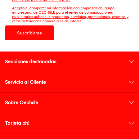
Acepto el compartir mi información con empresas del grupo
empresarial de OECHSLE para el envío de comunicaciones
publicitarias sobre sus productos, servicios, promociones, eventos y
otras actividades comerciales de interés.
Suscribirme
Secciones destacadas
Servicio al Cliente
Sobre Oechsle
Tarjeta oh!