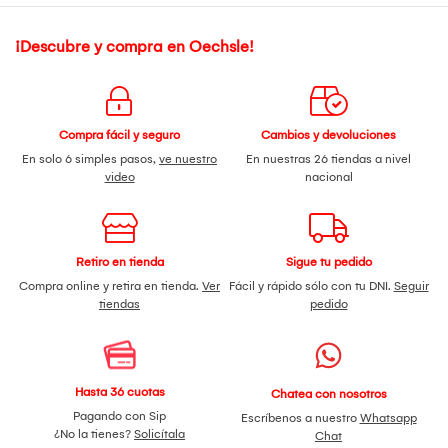
¡Descubre y compra en Oechsle!
Compra fácil y seguro
Cambios y devoluciones
En solo 6 simples pasos,
ve nuestro
En nuestras 26 tiendas a nivel
video
nacional
Retiro en tienda
Sigue tu pedido
Compra online y retira en tienda.
Ver
Fácil y rápido sólo con tu DNI.
Seguir
tiendas
pedido
Hasta 36 cuotas
Chatea con nosotros
Pagando con Sip
Escríbenos a nuestro
Whatsapp
¿No la tienes?
Solicítala
Chat