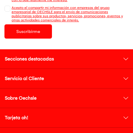
Acepto el compartir mi información con empresas del grupo
empresarial de OECHSLE para el envío de comunicaciones
publicitarias sobre sus productos, servicios, promociones, eventos y
otras actividades comerciales de interés.
Suscribirme
Secciones destacadas
Servicio al Cliente
Sobre Oechsle
Tarjeta oh!