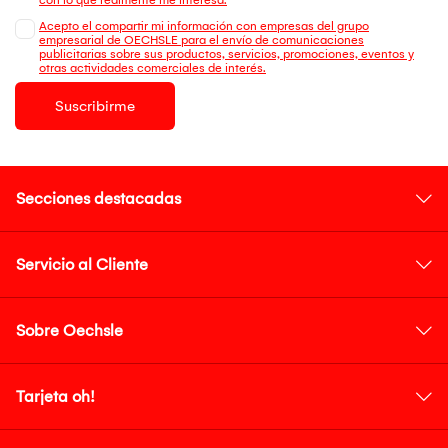
Acepto el compartir mi información con empresas del grupo
empresarial de OECHSLE para el envío de comunicaciones
publicitarias sobre sus productos, servicios, promociones, eventos y
otras actividades comerciales de interés.
Suscribirme
Secciones destacadas
Servicio al Cliente
Sobre Oechsle
Tarjeta oh!