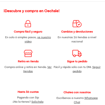
¡Descubre y compra en Oechsle!
Compra fácil y seguro
Cambios y devoluciones
En solo 6 simples pasos,
ve nuestro
En nuestras 26 tiendas a nivel
video
nacional
Retiro en tienda
Sigue tu pedido
Compra online y retira en tienda.
Ver
Fácil y rápido sólo con tu DNI.
Seguir
tiendas
pedido
Hasta 36 cuotas
Chatea con nosotros
Pagando con Sip
Escríbenos a nuestro
Whatsapp
¿No la tienes?
Solicítala
Chat