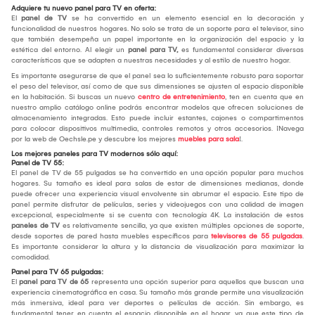
Adquiere tu nuevo panel para TV en oferta:
El
panel de TV
se ha convertido en un elemento esencial en la decoración y
funcionalidad de nuestros hogares. No solo se trata de un soporte para el televisor, sino
que también desempeña un papel importante en la organización del espacio y la
estética del entorno. Al elegir un
panel para TV,
es fundamental considerar diversas
características que se adapten a nuestras necesidades y al estilo de nuestro hogar.
Es importante asegurarse de que el panel sea lo suficientemente robusto para soportar
el peso del televisor, así como de que sus dimensiones se ajusten al espacio disponible
en la habitación. Si buscas un nuevo
centro de entretenimiento
, ten en cuenta que en
nuestro amplio catálogo online podrás encontrar modelos que ofrecen soluciones de
almacenamiento integradas. Esto puede incluir estantes, cajones o compartimentos
para colocar dispositivos multimedia, controles remotos y otros accesorios. ¡Navega
por la web de Oechsle.pe y descubre los mejores
muebles para sala
!.
Los mejores paneles para TV modernos sólo aquí:
Panel de TV 55:
El panel de TV de 55 pulgadas se ha convertido en una opción popular para muchos
hogares. Su tamaño es ideal para salas de estar de dimensiones medianas, donde
puede ofrecer una experiencia visual envolvente sin abrumar el espacio. Este tipo de
panel permite disfrutar de películas, series y videojuegos con una calidad de imagen
excepcional, especialmente si se cuenta con tecnología 4K. La instalación de estos
paneles de TV
es relativamente sencilla, ya que existen múltiples opciones de soporte,
desde soportes de pared hasta muebles específicos para
televisores de 55 pulgadas
.
Es importante considerar la altura y la distancia de visualización para maximizar la
comodidad.
Panel para TV 65 pulgadas:
El
panel para TV de 65
representa una opción superior para aquellos que buscan una
experiencia cinematográfica en casa. Su tamaño más grande permite una visualización
más inmersiva, ideal para ver deportes o películas de acción. Sin embargo, es
fundamental tener en cuenta el espacio disponible en el hogar, ya que este tipo de