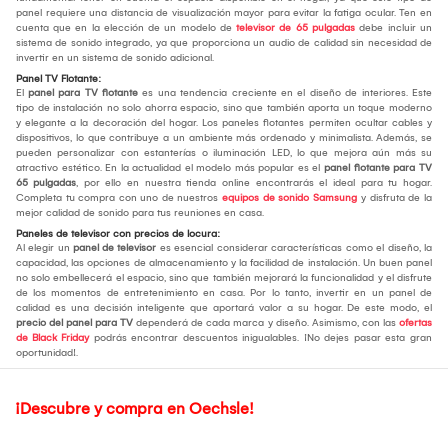
panel requiere una distancia de visualización mayor para evitar la fatiga ocular. Ten en
cuenta que en la elección de un modelo de
televisor de 65 pulgadas
debe incluir un
sistema de sonido integrado, ya que proporciona un audio de calidad sin necesidad de
invertir en un sistema de sonido adicional.
Panel TV Flotante:
El
panel para TV flotante
es una tendencia creciente en el diseño de interiores. Este
tipo de instalación no solo ahorra espacio, sino que también aporta un toque moderno
y elegante a la decoración del hogar. Los paneles flotantes permiten ocultar cables y
dispositivos, lo que contribuye a un ambiente más ordenado y minimalista. Además, se
pueden personalizar con estanterías o iluminación LED, lo que mejora aún más su
atractivo estético. En la actualidad el modelo más popular es el
panel flotante para TV
65 pulgadas
, por ello en nuestra tienda online encontrarás el ideal para tu hogar.
Completa tu compra con uno de nuestros
equipos de sonido Samsung
y disfruta de la
mejor calidad de sonido para tus reuniones en casa.
Paneles de televisor con precios de locura:
Al elegir un
panel de televisor
es esencial considerar características como el diseño, la
capacidad, las opciones de almacenamiento y la facilidad de instalación. Un buen panel
no solo embellecerá el espacio, sino que también mejorará la funcionalidad y el disfrute
de los momentos de entretenimiento en casa. Por lo tanto, invertir en un panel de
calidad es una decisión inteligente que aportará valor a su hogar. De este modo, el
precio del panel para TV
dependerá de cada marca y diseño. Asimismo, con las
ofertas
de Black Friday
podrás encontrar descuentos inigualables. ¡No dejes pasar esta gran
oportunidad!.
¡Descubre y compra en Oechsle!