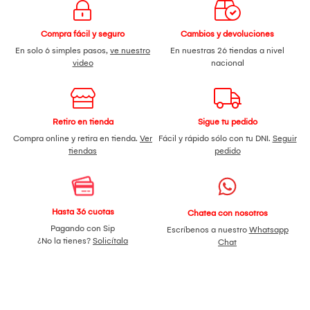
Compra fácil y seguro
Cambios y devoluciones
En solo 6 simples pasos,
ve nuestro
En nuestras 26 tiendas a nivel
video
nacional
Retiro en tienda
Sigue tu pedido
Compra online y retira en tienda.
Ver
Fácil y rápido sólo con tu DNI.
Seguir
tiendas
pedido
Hasta 36 cuotas
Chatea con nosotros
Pagando con Sip
Escríbenos a nuestro
Whatsapp
¿No la tienes?
Solicítala
Chat