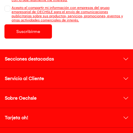
Acepto el compartir mi información con empresas del grupo
empresarial de OECHSLE para el envío de comunicaciones
publicitarias sobre sus productos, servicios, promociones, eventos y
otras actividades comerciales de interés.
Suscribirme
Secciones destacadas
Servicio al Cliente
Sobre Oechsle
Tarjeta oh!