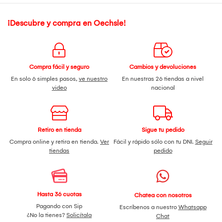
¡Descubre y compra en Oechsle!
Compra fácil y seguro
Cambios y devoluciones
En solo 6 simples pasos,
ve nuestro
En nuestras 26 tiendas a nivel
video
nacional
Retiro en tienda
Sigue tu pedido
Compra online y retira en tienda.
Ver
Fácil y rápido sólo con tu DNI.
Seguir
tiendas
pedido
Hasta 36 cuotas
Chatea con nosotros
Pagando con Sip
Escríbenos a nuestro
Whatsapp
¿No la tienes?
Solicítala
Chat