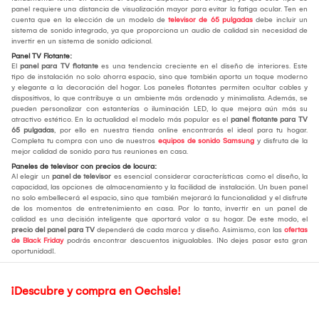
panel requiere una distancia de visualización mayor para evitar la fatiga ocular. Ten en
cuenta que en la elección de un modelo de
televisor de 65 pulgadas
debe incluir un
sistema de sonido integrado, ya que proporciona un audio de calidad sin necesidad de
invertir en un sistema de sonido adicional.
Panel TV Flotante:
El
panel para TV flotante
es una tendencia creciente en el diseño de interiores. Este
tipo de instalación no solo ahorra espacio, sino que también aporta un toque moderno
y elegante a la decoración del hogar. Los paneles flotantes permiten ocultar cables y
dispositivos, lo que contribuye a un ambiente más ordenado y minimalista. Además, se
pueden personalizar con estanterías o iluminación LED, lo que mejora aún más su
atractivo estético. En la actualidad el modelo más popular es el
panel flotante para TV
65 pulgadas
, por ello en nuestra tienda online encontrarás el ideal para tu hogar.
Completa tu compra con uno de nuestros
equipos de sonido Samsung
y disfruta de la
mejor calidad de sonido para tus reuniones en casa.
Paneles de televisor con precios de locura:
Al elegir un
panel de televisor
es esencial considerar características como el diseño, la
capacidad, las opciones de almacenamiento y la facilidad de instalación. Un buen panel
no solo embellecerá el espacio, sino que también mejorará la funcionalidad y el disfrute
de los momentos de entretenimiento en casa. Por lo tanto, invertir en un panel de
calidad es una decisión inteligente que aportará valor a su hogar. De este modo, el
precio del panel para TV
dependerá de cada marca y diseño. Asimismo, con las
ofertas
de Black Friday
podrás encontrar descuentos inigualables. ¡No dejes pasar esta gran
oportunidad!.
¡Descubre y compra en Oechsle!