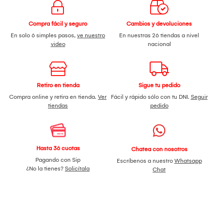
Compra fácil y seguro
Cambios y devoluciones
En solo 6 simples pasos,
ve nuestro
En nuestras 26 tiendas a nivel
video
nacional
Retiro en tienda
Sigue tu pedido
Compra online y retira en tienda.
Ver
Fácil y rápido sólo con tu DNI.
Seguir
tiendas
pedido
Hasta 36 cuotas
Chatea con nosotros
Pagando con Sip
Escríbenos a nuestro
Whatsapp
¿No la tienes?
Solicítala
Chat