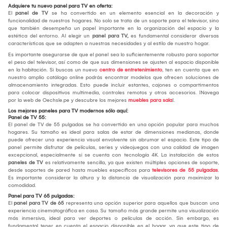
Adquiere tu nuevo panel para TV en oferta:
El
panel de TV
se ha convertido en un elemento esencial en la decoración y
funcionalidad de nuestros hogares. No solo se trata de un soporte para el televisor, sino
que también desempeña un papel importante en la organización del espacio y la
estética del entorno. Al elegir un
panel para TV,
es fundamental considerar diversas
características que se adapten a nuestras necesidades y al estilo de nuestro hogar.
Es importante asegurarse de que el panel sea lo suficientemente robusto para soportar
el peso del televisor, así como de que sus dimensiones se ajusten al espacio disponible
en la habitación. Si buscas un nuevo
centro de entretenimiento
, ten en cuenta que en
nuestro amplio catálogo online podrás encontrar modelos que ofrecen soluciones de
almacenamiento integradas. Esto puede incluir estantes, cajones o compartimentos
para colocar dispositivos multimedia, controles remotos y otros accesorios. ¡Navega
por la web de Oechsle.pe y descubre los mejores
muebles para sala
!.
Los mejores paneles para TV modernos sólo aquí:
Panel de TV 55:
El panel de TV de 55 pulgadas se ha convertido en una opción popular para muchos
hogares. Su tamaño es ideal para salas de estar de dimensiones medianas, donde
puede ofrecer una experiencia visual envolvente sin abrumar el espacio. Este tipo de
panel permite disfrutar de películas, series y videojuegos con una calidad de imagen
excepcional, especialmente si se cuenta con tecnología 4K. La instalación de estos
paneles de TV
es relativamente sencilla, ya que existen múltiples opciones de soporte,
desde soportes de pared hasta muebles específicos para
televisores de 55 pulgadas
.
Es importante considerar la altura y la distancia de visualización para maximizar la
comodidad.
Panel para TV 65 pulgadas:
El
panel para TV de 65
representa una opción superior para aquellos que buscan una
experiencia cinematográfica en casa. Su tamaño más grande permite una visualización
más inmersiva, ideal para ver deportes o películas de acción. Sin embargo, es
fundamental tener en cuenta el espacio disponible en el hogar, ya que este tipo de