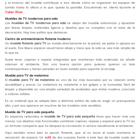
y el entorno del mueble contribuye a eso: desde cómo se organizan los equipos de
sonido hasta la altura a la que queda la pantalla. Encuéntralo en oferta durante el
Cyber Wow
.
Muebles de TV modernos para sala
Los
muebles de TV modernos para sala
se alejan del mueble voluminoso y apuestan
por líneas limpias, materiales ligeros y diseños que no compiten con el resto de la
decoración. Hay tres estilos que destacan.
Centro de entretenimiento flotante moderno
Un
mueble flotante para TV
se instala directamente en la pared, sin patas ni apoyos en
el suelo. Eso libera espacio visual hacia abajo y hace que la sala se vea más amplia de
lo que es.
Suele tener cajones o repisas integradas que mantienen todo ordenado sin añadir
volumen al ambiente. Son una buena opción para quienes quieren un look
contemporáneo y tienen paredes en buen estado para soportar el anclaje.
Mueble para TV de melamina
El
mueble para TV de melamina
es uno de los más buscados por su relación entre
durabilidad y precio. La melamina es resistente a los golpes y la humedad, fácil de
limpiar y disponible en una amplia variedad de acabados que imitan madera, concreto
o colores sólidos.
Es un material que se adapta bien a distintos estilos de sala sin exigir un presupuesto
alto, y por eso aparece en muchos de los modelos más vendidos.
Mueble de TV para sala pequeña
En espacios reducidos, el
mueble de TV para sala pequeña
tiene que hacer más con
menos. Los diseños más funcionales combinan cajones, repisas y espacio para la TV en
un formato compacto que no bloquea la circulación ni achica visualmente el ambiente.
Aquí también entra bien la opción flotante, que al no tocar el suelo mantiene la
sensación de espacio. Un
sofá
de dos cuerpos frente a este tipo de mueble suele ser