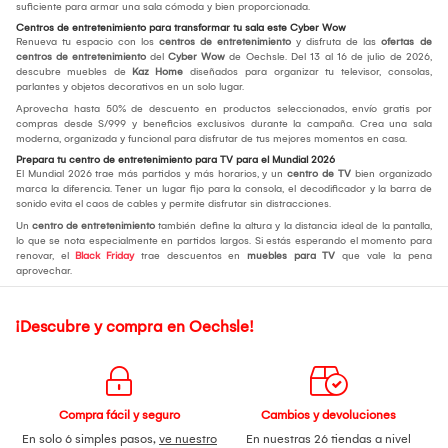
suficiente para armar una sala cómoda y bien proporcionada.
Centros de entretenimiento para transformar tu sala este Cyber Wow
Renueva tu espacio con los
centros de entretenimiento
y disfruta de las
ofertas de
centros de entretenimiento
del
Cyber Wow
de Oechsle. Del 13 al 16 de julio de 2026,
descubre muebles de
Kaz Home
diseñados para organizar tu televisor, consolas,
parlantes y objetos decorativos en un solo lugar.
Aprovecha hasta 50% de descuento en productos seleccionados, envío gratis por
compras desde S/999 y beneficios exclusivos durante la campaña. Crea una sala
moderna, organizada y funcional para disfrutar de tus mejores momentos en casa.
Prepara tu centro de entretenimiento para TV para el Mundial 2026
El Mundial 2026 trae más partidos y más horarios, y un
centro de TV
bien organizado
marca la diferencia. Tener un lugar fijo para la consola, el decodificador y la barra de
sonido evita el caos de cables y permite disfrutar sin distracciones.
Un
centro de entretenimiento
también define la altura y la distancia ideal de la pantalla,
lo que se nota especialmente en partidos largos. Si estás esperando el momento para
renovar, el
Black Friday
trae descuentos en
muebles para TV
que vale la pena
aprovechar.
¡Descubre y compra en Oechsle!
Compra fácil y seguro
Cambios y devoluciones
En solo 6 simples pasos,
ve nuestro
En nuestras 26 tiendas a nivel