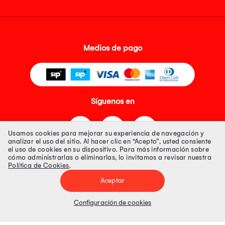
Medios de pago
Síguenos en
Usamos cookies para mejorar su experiencia de navegación y
analizar el uso del sitio. Al hacer clic en “Acepto”, usted consiente
el uso de cookies en su dispositivo. Para más información sobre
cómo administrarlas o eliminarlas, lo invitamos a revisar nuestra
Política de Cookies
.
Tienda 100% Segura
Aceptar
Tiendas Peruanas S.A. R.U.C. Nº 20493020618. Todos los derechos
reservados. Av. Aviación 2405 Piso 3, San Borja
Configuración de cookies
Precios disponibles solo en www.oechsle.pe. Precios online publicados
pueden incluir descuento adicional. Precios sujetos a variaciones sin
previo aviso. Productos sujetos a disponibilidad de stock