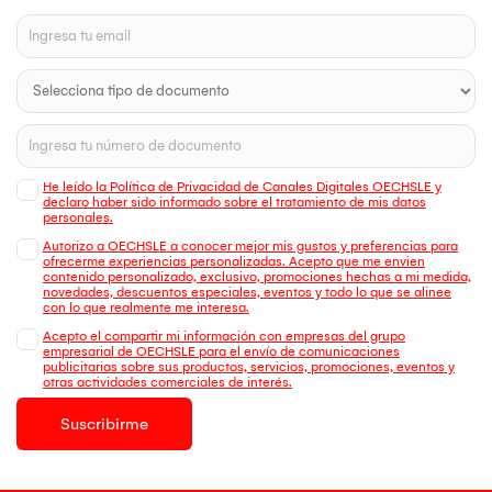
He leído la Política de Privacidad de Canales Digitales OECHSLE y
declaro haber sido informado sobre el tratamiento de mis datos
personales.
Autorizo a OECHSLE a conocer mejor mis gustos y preferencias para
ofrecerme experiencias personalizadas. Acepto que me envien
contenido personalizado, exclusivo, promociones hechas a mi medida,
novedades, descuentos especiales, eventos y todo lo que se alinee
con lo que realmente me interesa.
Acepto el compartir mi información con empresas del grupo
empresarial de OECHSLE para el envío de comunicaciones
publicitarias sobre sus productos, servicios, promociones, eventos y
otras actividades comerciales de interés.
Suscribirme