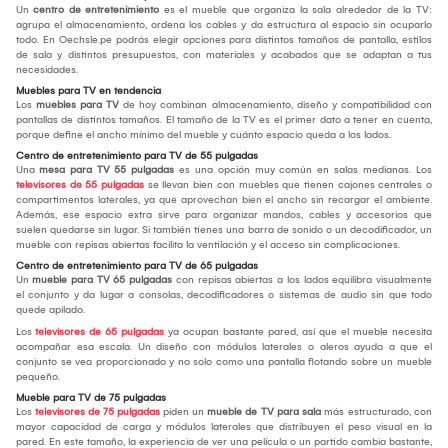
Un
centro de entretenimiento
es el mueble que organiza la sala alrededor de la TV:
agrupa el almacenamiento, ordena los cables y da estructura al espacio sin ocuparlo
todo. En Oechsle.pe podrás elegir opciones para distintos tamaños de pantalla, estilos
de sala y distintos presupuestos, con materiales y acabados que se adaptan a tus
necesidades.
Muebles para TV en tendencia
Los
muebles para TV
de hoy combinan almacenamiento, diseño y compatibilidad con
pantallas de distintos tamaños. El tamaño de la TV es el primer dato a tener en cuenta,
porque define el ancho mínimo del mueble y cuánto espacio queda a los lados.
Centro de entretenimiento para TV de 55 pulgadas
Una
mesa para TV 55 pulgadas
es una opción muy común en salas medianas. Los
televisores de 55 pulgadas
se llevan bien con muebles que tienen cajones centrales o
compartimentos laterales, ya que aprovechan bien el ancho sin recargar el ambiente.
Además, ese espacio extra sirve para organizar mandos, cables y accesorios que
suelen quedarse sin lugar. Si también tienes una barra de sonido o un decodificador, un
mueble con repisas abiertas facilita la ventilación y el acceso sin complicaciones.
Centro de entretenimiento para TV de 65 pulgadas
Un
mueble para TV 65 pulgadas
con repisas abiertas a los lados equilibra visualmente
el conjunto y da lugar a consolas, decodificadores o sistemas de audio sin que todo
quede apilado.
Los
televisores de 65 pulgadas
ya ocupan bastante pared, así que el mueble necesita
acompañar esa escala. Un diseño con módulos laterales o aleros ayuda a que el
conjunto se vea proporcionado y no solo como una pantalla flotando sobre un mueble
pequeño.
Mueble para TV de 75 pulgadas
Los
televisores de 75 pulgadas
piden un
mueble de TV para sala
más estructurado, con
mayor capacidad de carga y módulos laterales que distribuyen el peso visual en la
pared. En este tamaño, la experiencia de ver una película o un partido cambia bastante,