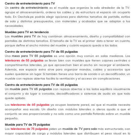
Centro de entretenimiento para TV
Un
centro de entretenimiento
es el mueble que organiza la sala alrededor de la TV:
agrupa el almacenamiento, ordena los cables y da estructura al espacio sin ocuparlo
todo. En Oechsle.pe podrás elegir opciones para distintos tamaños de pantalla, estilos
de sala y distintos presupuestos, con materiales y acabados que se adaptan a tus
necesidades.
Muebles para TV en tendencia
Los
muebles para TV
de hoy combinan almacenamiento, diseño y compatibilidad con
pantallas de distintos tamaños. El tamaño de la TV es el primer dato a tener en cuenta,
porque define el ancho mínimo del mueble y cuánto espacio queda a los lados.
Centro de entretenimiento para TV de 55 pulgadas
Una
mesa para TV 55 pulgadas
es una opción muy común en salas medianas. Los
televisores de 55 pulgadas
se llevan bien con muebles que tienen cajones centrales o
compartimentos laterales, ya que aprovechan bien el ancho sin recargar el ambiente.
Además, ese espacio extra sirve para organizar mandos, cables y accesorios que
suelen quedarse sin lugar. Si también tienes una barra de sonido o un decodificador, un
mueble con repisas abiertas facilita la ventilación y el acceso sin complicaciones.
Centro de entretenimiento para TV de 65 pulgadas
Un
mueble para TV 65 pulgadas
con repisas abiertas a los lados equilibra visualmente
el conjunto y da lugar a consolas, decodificadores o sistemas de audio sin que todo
quede apilado.
Los
televisores de 65 pulgadas
ya ocupan bastante pared, así que el mueble necesita
acompañar esa escala. Un diseño con módulos laterales o aleros ayuda a que el
conjunto se vea proporcionado y no solo como una pantalla flotando sobre un mueble
pequeño.
Mueble para TV de 75 pulgadas
Los
televisores de 75 pulgadas
piden un
mueble de TV para sala
más estructurado, con
mayor capacidad de carga y módulos laterales que distribuyen el peso visual en la