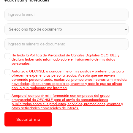
exclusivas y novedades
He leído la Política de Privacidad de Canales Digitales OECHSLE y
declaro haber sido informado sobre el tratamiento de mis datos
personales.
Autorizo a OECHSLE a conocer mejor mis gustos y preferencias para
ofrecerme experiencias personalizadas. Acepto que me envien
contenido personalizado, exclusivo, promociones hechas a mi medida,
novedades, descuentos especiales, eventos y todo lo que se alinee
con lo que realmente me interesa.
Acepto el compartir mi información con empresas del grupo
empresarial de OECHSLE para el envío de comunicaciones
publicitarias sobre sus productos, servicios, promociones, eventos y
otras actividades comerciales de interés.
Suscribirme