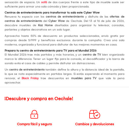
sensación de espacio. Un
sofá
de dos cuerpos frente a este tipo de mueble suele ser
suficiente para armar una sala cómoda y bien proporcionada.
Centros de entretenimiento para transformar tu sala este Cyber Wow
Renueva tu espacio con los
centros de entretenimiento
y disfruta de las
ofertas de
centros de entretenimiento
del
Cyber Wow
de Oechsle. Del 13 al 16 de julio de 2026,
descubre muebles de
Kaz Home
diseñados para organizar tu televisor, consolas,
parlantes y objetos decorativos en un solo lugar.
Aprovecha hasta 50% de descuento en productos seleccionados, envío gratis por
compras desde S/999 y beneficios exclusivos durante la campaña. Crea una sala
moderna, organizada y funcional para disfrutar de tus mejores momentos en casa.
Prepara tu centro de entretenimiento para TV para el Mundial 2026
El Mundial 2026 trae más partidos y más horarios, y un
centro de TV
bien organizado
marca la diferencia. Tener un lugar fijo para la consola, el decodificador y la barra de
sonido evita el caos de cables y permite disfrutar sin distracciones.
Un
centro de entretenimiento
también define la altura y la distancia ideal de la pantalla,
lo que se nota especialmente en partidos largos. Si estás esperando el momento para
renovar, el
Black Friday
trae descuentos en
muebles para TV
que vale la pena
aprovechar.
¡Descubre y compra en Oechsle!
Compra fácil y seguro
Cambios y devoluciones