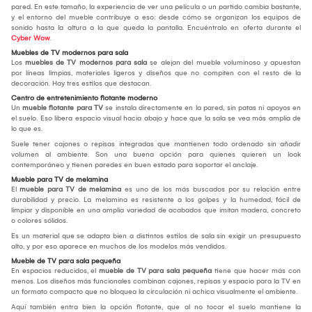
pared. En este tamaño, la experiencia de ver una película o un partido cambia bastante,
y el entorno del mueble contribuye a eso: desde cómo se organizan los equipos de
sonido hasta la altura a la que queda la pantalla. Encuéntralo en oferta durante el
Cyber Wow
.
Muebles de TV modernos para sala
Los
muebles de TV modernos para sala
se alejan del mueble voluminoso y apuestan
por líneas limpias, materiales ligeros y diseños que no compiten con el resto de la
decoración. Hay tres estilos que destacan.
Centro de entretenimiento flotante moderno
Un
mueble flotante para TV
se instala directamente en la pared, sin patas ni apoyos en
el suelo. Eso libera espacio visual hacia abajo y hace que la sala se vea más amplia de
lo que es.
Suele tener cajones o repisas integradas que mantienen todo ordenado sin añadir
volumen al ambiente. Son una buena opción para quienes quieren un look
contemporáneo y tienen paredes en buen estado para soportar el anclaje.
Mueble para TV de melamina
El
mueble para TV de melamina
es uno de los más buscados por su relación entre
durabilidad y precio. La melamina es resistente a los golpes y la humedad, fácil de
limpiar y disponible en una amplia variedad de acabados que imitan madera, concreto
o colores sólidos.
Es un material que se adapta bien a distintos estilos de sala sin exigir un presupuesto
alto, y por eso aparece en muchos de los modelos más vendidos.
Mueble de TV para sala pequeña
En espacios reducidos, el
mueble de TV para sala pequeña
tiene que hacer más con
menos. Los diseños más funcionales combinan cajones, repisas y espacio para la TV en
un formato compacto que no bloquea la circulación ni achica visualmente el ambiente.
Aquí también entra bien la opción flotante, que al no tocar el suelo mantiene la