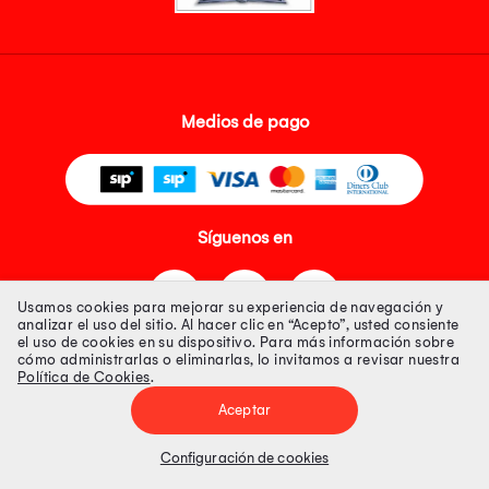
Medios de pago
Síguenos en
Usamos cookies para mejorar su experiencia de navegación y
analizar el uso del sitio. Al hacer clic en “Acepto”, usted consiente
el uso de cookies en su dispositivo. Para más información sobre
cómo administrarlas o eliminarlas, lo invitamos a revisar nuestra
Política de Cookies
.
Tienda 100% Segura
Aceptar
Tiendas Peruanas S.A. R.U.C. Nº 20493020618. Todos los derechos
reservados. Av. Aviación 2405 Piso 3, San Borja
Configuración de cookies
Precios disponibles solo en www.oechsle.pe. Precios online publicados
pueden incluir descuento adicional. Precios sujetos a variaciones sin