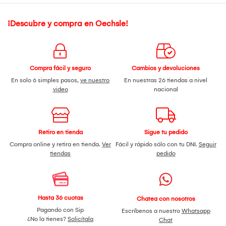
¡Descubre y compra en Oechsle!
Compra fácil y seguro
Cambios y devoluciones
En solo 6 simples pasos,
ve nuestro
En nuestras 26 tiendas a nivel
video
nacional
Retiro en tienda
Sigue tu pedido
Compra online y retira en tienda.
Ver
Fácil y rápido sólo con tu DNI.
Seguir
tiendas
pedido
Hasta 36 cuotas
Chatea con nosotros
Pagando con Sip
Escríbenos a nuestro
Whatsapp
¿No la tienes?
Solicítala
Chat