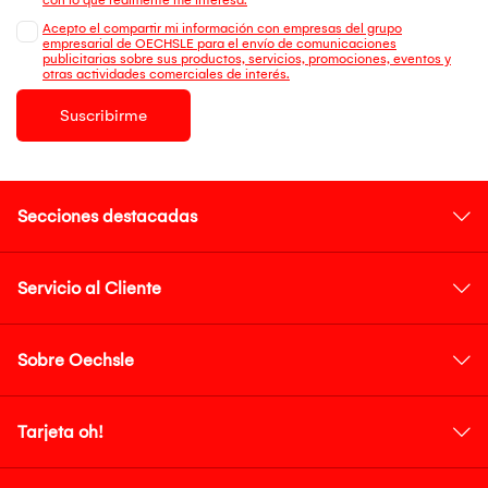
Acepto el compartir mi información con empresas del grupo
empresarial de OECHSLE para el envío de comunicaciones
publicitarias sobre sus productos, servicios, promociones, eventos y
otras actividades comerciales de interés.
Suscribirme
Secciones destacadas
Servicio al Cliente
Sobre Oechsle
Tarjeta oh!