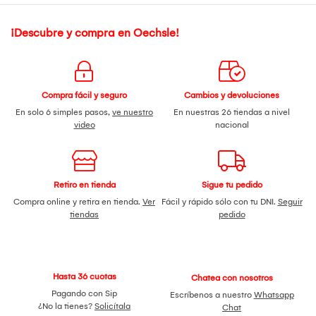
¡Descubre y compra en Oechsle!
Compra fácil y seguro
Cambios y devoluciones
En solo 6 simples pasos,
ve nuestro
En nuestras 26 tiendas a nivel
video
nacional
Retiro en tienda
Sigue tu pedido
Compra online y retira en tienda.
Ver
Fácil y rápido sólo con tu DNI.
Seguir
tiendas
pedido
Hasta 36 cuotas
Chatea con nosotros
Pagando con Sip
Escríbenos a nuestro
Whatsapp
¿No la tienes?
Solicítala
Chat