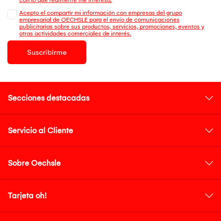
Acepto el compartir mi información con empresas del grupo
empresarial de OECHSLE para el envío de comunicaciones
publicitarias sobre sus productos, servicios, promociones, eventos y
otras actividades comerciales de interés.
Suscribirme
Secciones destacadas
Servicio al Cliente
Sobre Oechsle
Tarjeta oh!