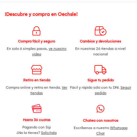
¡Descubre y compra en Oechsle!
Compra fácil y seguro
Cambios y devoluciones
En solo 6 simples pasos,
ve nuestro
En nuestras 26 tiendas a nivel
video
nacional
Retiro en tienda
Sigue tu pedido
Compra online y retira en tienda.
Ver
Fácil y rápido sólo con tu DNI.
Seguir
tiendas
pedido
Hasta 36 cuotas
Chatea con nosotros
Pagando con Sip
Escríbenos a nuestro
Whatsapp
¿No la tienes?
Solicítala
Chat