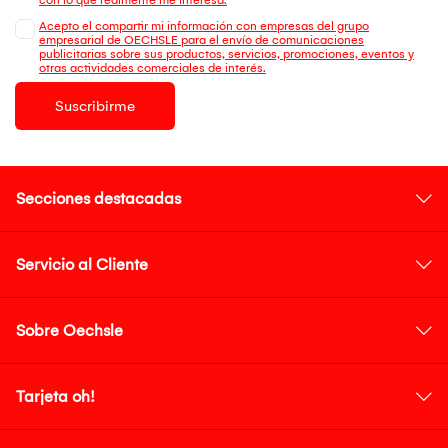
Acepto el compartir mi información con empresas del grupo
empresarial de OECHSLE para el envío de comunicaciones
publicitarias sobre sus productos, servicios, promociones, eventos y
otras actividades comerciales de interés.
Suscribirme
Secciones destacadas
Servicio al Cliente
Sobre Oechsle
Tarjeta oh!