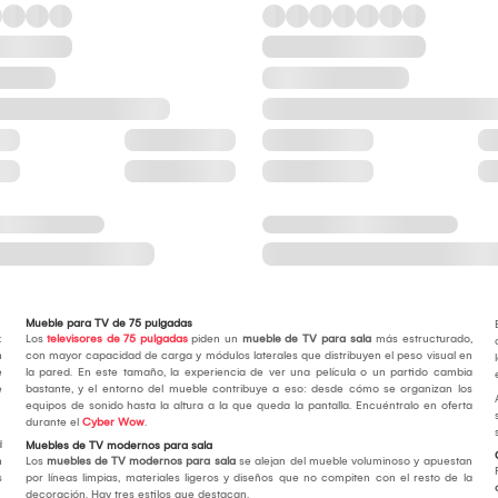
Mueble para TV de 75 pulgadas
:
Los
televisores de 75 pulgadas
piden un
mueble de TV para sala
más estructurado,
n
con mayor capacidad de carga y módulos laterales que distribuyen el peso visual en
e
la pared. En este tamaño, la experiencia de ver una película o un partido cambia
e
bastante, y el entorno del mueble contribuye a eso: desde cómo se organizan los
equipos de sonido hasta la altura a la que queda la pantalla. Encuéntralo en oferta
durante el
Cyber Wow
.
d
Muebles de TV modernos para sala
n
Los
muebles de TV modernos para sala
se alejan del mueble voluminoso y apuestan
s
por líneas limpias, materiales ligeros y diseños que no compiten con el resto de la
decoración. Hay tres estilos que destacan.