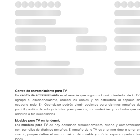
Centro de entretenimiento para TV
Un
centro de entretenimiento
es el mueble que organiza la sala alrededor de la TV
agrupa el almacenamiento, ordena los cables y da estructura al espacio si
ocuparlo todo. En Oechsle.pe podrás elegir opciones para distintos tamaños d
pantalla, estilos de sala y distintos presupuestos, con materiales y acabados que s
adaptan a tus necesidades.
Muebles para TV en tendencia
Los
muebles para TV
de hoy combinan almacenamiento, diseño y compatibilida
con pantallas de distintos tamaños. El tamaño de la TV es el primer dato a tener e
cuenta, porque define el ancho mínimo del mueble y cuánto espacio queda a lo
lados.