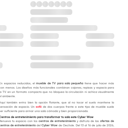
En espacios reducidos, el
mueble de TV para sala pequeña
tiene que hacer más
con menos. Los diseños más funcionales combinan cajones, repisas y espacio para
la TV en un formato compacto que no bloquea la circulación ni achica visualmente
el ambiente.
Aquí también entra bien la opción flotante, que al no tocar el suelo mantiene la
sensación de espacio. Un
sofá
de dos cuerpos frente a este tipo de mueble suele
ser suficiente para armar una sala cómoda y bien proporcionada.
Centros de entretenimiento para transformar tu sala este Cyber Wow
Renueva tu espacio con los
centros de entretenimiento
y disfruta de las
ofertas de
centros de entretenimiento
del
Cyber Wow
de Oechsle. Del 13 al 16 de julio de 2026,