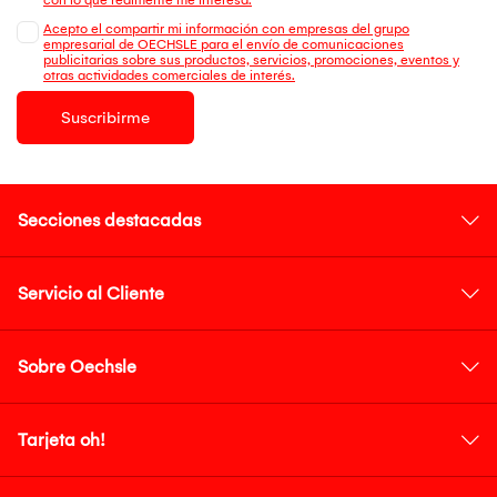
Acepto el compartir mi información con empresas del grupo
empresarial de OECHSLE para el envío de comunicaciones
publicitarias sobre sus productos, servicios, promociones, eventos y
otras actividades comerciales de interés.
Suscribirme
Secciones destacadas
Servicio al Cliente
Sobre Oechsle
Tarjeta oh!