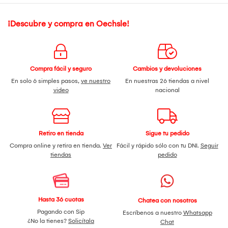
¡Descubre y compra en Oechsle!
Compra fácil y seguro
Cambios y devoluciones
En solo 6 simples pasos,
ve nuestro
En nuestras 26 tiendas a nivel
video
nacional
Retiro en tienda
Sigue tu pedido
Compra online y retira en tienda.
Ver
Fácil y rápido sólo con tu DNI.
Seguir
tiendas
pedido
Hasta 36 cuotas
Chatea con nosotros
Pagando con Sip
Escríbenos a nuestro
Whatsapp
¿No la tienes?
Solicítala
Chat