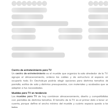
Centro de entretenimiento para TV
Un
centro de entretenimiento
es el mueble que organiza la sala alrededor de la TV
agrupa el almacenamiento, ordena los cables y da estructura al espacio si
ocuparlo todo. En Oechsle.pe podrás elegir opciones para distintos tamaños d
pantalla, estilos de sala y distintos presupuestos, con materiales y acabados que s
adaptan a tus necesidades.
Muebles para TV en tendencia
Los
muebles para TV
de hoy combinan almacenamiento, diseño y compatibilida
con pantallas de distintos tamaños. El tamaño de la TV es el primer dato a tener e
cuenta, porque define el ancho mínimo del mueble y cuánto espacio queda a lo
lados.