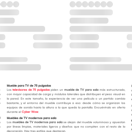
Mueble para TV de 75 pulgadas
:
Los
televisores de 75 pulgadas
piden un
mueble de TV para sala
más estructurado,
n
con mayor capacidad de carga y módulos laterales que distribuyen el peso visual en
e
la pared. En este tamaño, la experiencia de ver una película o un partido cambia
e
bastante, y el entorno del mueble contribuye a eso: desde cómo se organizan los
equipos de sonido hasta la altura a la que queda la pantalla. Encuéntralo en oferta
durante el
Cyber Wow
.
d
Muebles de TV modernos para sala
n
Los
muebles de TV modernos para sala
se alejan del mueble voluminoso y apuestan
s
por líneas limpias, materiales ligeros y diseños que no compiten con el resto de la
decoración. Hay tres estilos que destacan.