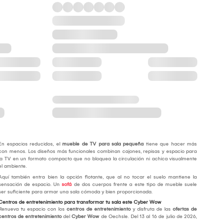
En espacios reducidos, el
mueble de TV para sala pequeña
tiene que hacer más
con menos. Los diseños más funcionales combinan cajones, repisas y espacio para
la TV en un formato compacto que no bloquea la circulación ni achica visualmente
el ambiente.
Aquí también entra bien la opción flotante, que al no tocar el suelo mantiene la
sensación de espacio. Un
sofá
de dos cuerpos frente a este tipo de mueble suele
ser suficiente para armar una sala cómoda y bien proporcionada.
Centros de entretenimiento para transformar tu sala este Cyber Wow
Renueva tu espacio con los
centros de entretenimiento
y disfruta de las
ofertas de
centros de entretenimiento
del
Cyber Wow
de Oechsle. Del 13 al 16 de julio de 2026,