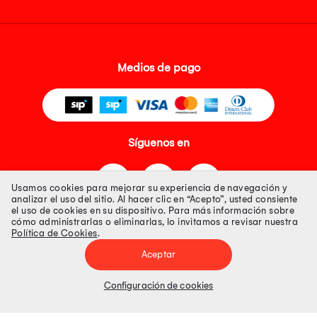
Medios de pago
Síguenos en
Usamos cookies para mejorar su experiencia de navegación y
analizar el uso del sitio. Al hacer clic en “Acepto”, usted consiente
el uso de cookies en su dispositivo. Para más información sobre
cómo administrarlas o eliminarlas, lo invitamos a revisar nuestra
Política de Cookies
.
Tienda 100% Segura
Aceptar
Tiendas Peruanas S.A. R.U.C. Nº 20493020618. Todos los derechos
reservados. Av. Aviación 2405 Piso 3, San Borja
Configuración de cookies
Precios disponibles solo en www.oechsle.pe. Precios online publicados
pueden incluir descuento adicional. Precios sujetos a variaciones sin
previo aviso. Productos sujetos a disponibilidad de stock