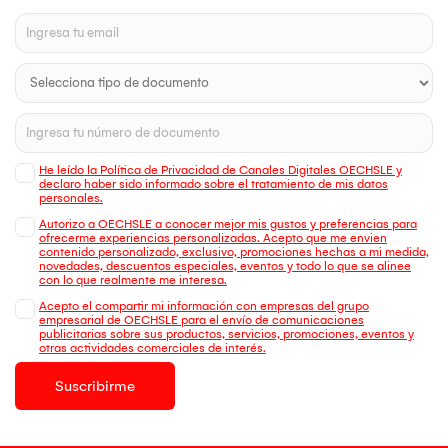
He leído la Política de Privacidad de Canales Digitales OECHSLE y
declaro haber sido informado sobre el tratamiento de mis datos
personales.
Autorizo a OECHSLE a conocer mejor mis gustos y preferencias para
ofrecerme experiencias personalizadas. Acepto que me envien
contenido personalizado, exclusivo, promociones hechas a mi medida,
novedades, descuentos especiales, eventos y todo lo que se alinee
con lo que realmente me interesa.
Acepto el compartir mi información con empresas del grupo
empresarial de OECHSLE para el envío de comunicaciones
publicitarias sobre sus productos, servicios, promociones, eventos y
otras actividades comerciales de interés.
Suscribirme