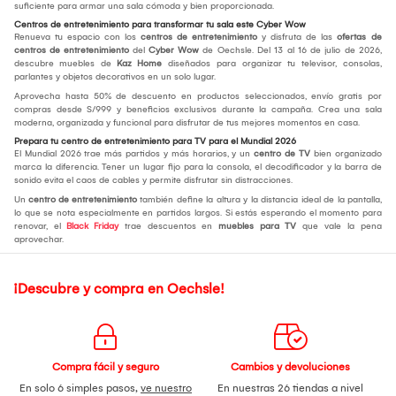
suficiente para armar una sala cómoda y bien proporcionada.
Centros de entretenimiento para transformar tu sala este Cyber Wow
Renueva tu espacio con los
centros de entretenimiento
y disfruta de las
ofertas de
centros de entretenimiento
del
Cyber Wow
de Oechsle. Del 13 al 16 de julio de 2026,
descubre muebles de
Kaz Home
diseñados para organizar tu televisor, consolas,
parlantes y objetos decorativos en un solo lugar.
Aprovecha hasta 50% de descuento en productos seleccionados, envío gratis por
compras desde S/999 y beneficios exclusivos durante la campaña. Crea una sala
moderna, organizada y funcional para disfrutar de tus mejores momentos en casa.
Prepara tu centro de entretenimiento para TV para el Mundial 2026
El Mundial 2026 trae más partidos y más horarios, y un
centro de TV
bien organizado
marca la diferencia. Tener un lugar fijo para la consola, el decodificador y la barra de
sonido evita el caos de cables y permite disfrutar sin distracciones.
Un
centro de entretenimiento
también define la altura y la distancia ideal de la pantalla,
lo que se nota especialmente en partidos largos. Si estás esperando el momento para
renovar, el
Black Friday
trae descuentos en
muebles para TV
que vale la pena
aprovechar.
¡Descubre y compra en Oechsle!
Compra fácil y seguro
Cambios y devoluciones
En solo 6 simples pasos,
ve nuestro
En nuestras 26 tiendas a nivel