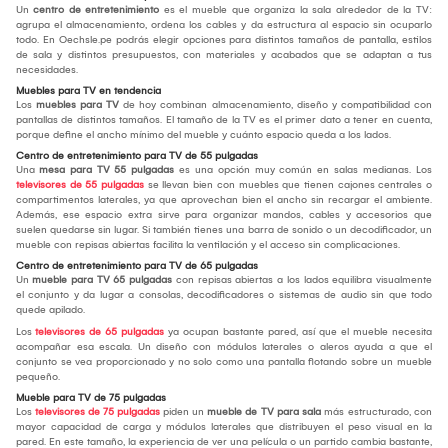
Un
centro de entretenimiento
es el mueble que organiza la sala alrededor de la TV:
agrupa el almacenamiento, ordena los cables y da estructura al espacio sin ocuparlo
todo. En Oechsle.pe podrás elegir opciones para distintos tamaños de pantalla, estilos
de sala y distintos presupuestos, con materiales y acabados que se adaptan a tus
necesidades.
Muebles para TV en tendencia
Los
muebles para TV
de hoy combinan almacenamiento, diseño y compatibilidad con
pantallas de distintos tamaños. El tamaño de la TV es el primer dato a tener en cuenta,
porque define el ancho mínimo del mueble y cuánto espacio queda a los lados.
Centro de entretenimiento para TV de 55 pulgadas
Una
mesa para TV 55 pulgadas
es una opción muy común en salas medianas. Los
televisores de 55 pulgadas
se llevan bien con muebles que tienen cajones centrales o
compartimentos laterales, ya que aprovechan bien el ancho sin recargar el ambiente.
Además, ese espacio extra sirve para organizar mandos, cables y accesorios que
suelen quedarse sin lugar. Si también tienes una barra de sonido o un decodificador, un
mueble con repisas abiertas facilita la ventilación y el acceso sin complicaciones.
Centro de entretenimiento para TV de 65 pulgadas
Un
mueble para TV 65 pulgadas
con repisas abiertas a los lados equilibra visualmente
el conjunto y da lugar a consolas, decodificadores o sistemas de audio sin que todo
quede apilado.
Los
televisores de 65 pulgadas
ya ocupan bastante pared, así que el mueble necesita
acompañar esa escala. Un diseño con módulos laterales o aleros ayuda a que el
conjunto se vea proporcionado y no solo como una pantalla flotando sobre un mueble
pequeño.
Mueble para TV de 75 pulgadas
Los
televisores de 75 pulgadas
piden un
mueble de TV para sala
más estructurado, con
mayor capacidad de carga y módulos laterales que distribuyen el peso visual en la
pared. En este tamaño, la experiencia de ver una película o un partido cambia bastante,