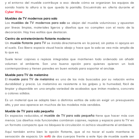
y el entorno del mueble contribuye a eso: desde cómo se organizan los equipos de
sonido hasta la altura a la que queda la pantalla. Encuéntralo en oferta durante el
Cyber Wow
.
Muebles de TV modernos para sala
Los
muebles de TV modernos para sala
se alejan del mueble voluminoso y apuestan
por líneas limpias, materiales ligeros y diseños que no compiten con el resto de la
decoración. Hay tres estilos que destacan.
Centro de entretenimiento flotante moderno
Un
mueble flotante para TV
se instala directamente en la pared, sin patas ni apoyos en
el suelo. Eso libera espacio visual hacia abajo y hace que la sala se vea más amplia de
lo que es.
Suele tener cajones o repisas integradas que mantienen todo ordenado sin añadir
volumen al ambiente. Son una buena opción para quienes quieren un look
contemporáneo y tienen paredes en buen estado para soportar el anclaje.
Mueble para TV de melamina
El
mueble para TV de melamina
es uno de los más buscados por su relación entre
durabilidad y precio. La melamina es resistente a los golpes y la humedad, fácil de
limpiar y disponible en una amplia variedad de acabados que imitan madera, concreto
o colores sólidos.
Es un material que se adapta bien a distintos estilos de sala sin exigir un presupuesto
alto, y por eso aparece en muchos de los modelos más vendidos.
Mueble de TV para sala pequeña
En espacios reducidos, el
mueble de TV para sala pequeña
tiene que hacer más con
menos. Los diseños más funcionales combinan cajones, repisas y espacio para la TV en
un formato compacto que no bloquea la circulación ni achica visualmente el ambiente.
Aquí también entra bien la opción flotante, que al no tocar el suelo mantiene la
sensación de espacio. Un
sofá
de dos cuerpos frente a este tipo de mueble suele ser