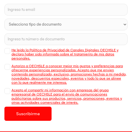
He leído la Política de Privacidad de Canales Digitales OECHSLE y
declaro haber sido informado sobre el tratamiento de mis datos
personales.
Autorizo a OECHSLE a conocer mejor mis gustos y preferencias para
ofrecerme experiencias personalizadas. Acepto que me envien
contenido personalizado, exclusivo, promociones hechas a mi medida,
novedades, descuentos especiales, eventos y todo lo que se alinee
con lo que realmente me interesa.
Acepto el compartir mi información con empresas del grupo
empresarial de OECHSLE para el envío de comunicaciones
publicitarias sobre sus productos, servicios, promociones, eventos y
otras actividades comerciales de interés.
Suscribirme