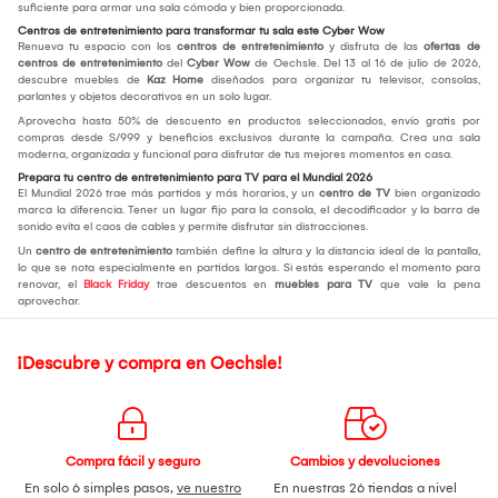
suficiente para armar una sala cómoda y bien proporcionada.
Centros de entretenimiento para transformar tu sala este Cyber Wow
Renueva tu espacio con los
centros de entretenimiento
y disfruta de las
ofertas de
centros de entretenimiento
del
Cyber Wow
de Oechsle. Del 13 al 16 de julio de 2026,
descubre muebles de
Kaz Home
diseñados para organizar tu televisor, consolas,
parlantes y objetos decorativos en un solo lugar.
Aprovecha hasta 50% de descuento en productos seleccionados, envío gratis por
compras desde S/999 y beneficios exclusivos durante la campaña. Crea una sala
moderna, organizada y funcional para disfrutar de tus mejores momentos en casa.
Prepara tu centro de entretenimiento para TV para el Mundial 2026
El Mundial 2026 trae más partidos y más horarios, y un
centro de TV
bien organizado
marca la diferencia. Tener un lugar fijo para la consola, el decodificador y la barra de
sonido evita el caos de cables y permite disfrutar sin distracciones.
Un
centro de entretenimiento
también define la altura y la distancia ideal de la pantalla,
lo que se nota especialmente en partidos largos. Si estás esperando el momento para
renovar, el
Black Friday
trae descuentos en
muebles para TV
que vale la pena
aprovechar.
¡Descubre y compra en Oechsle!
Compra fácil y seguro
Cambios y devoluciones
En solo 6 simples pasos,
ve nuestro
En nuestras 26 tiendas a nivel