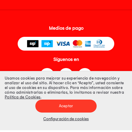
Medios de pago
Síguenos en
Usamos cookies para mejorar su experiencia de navegación y
analizar el uso del sitio. Al hacer clic en “Acepto”, usted consiente
el uso de cookies en su dispositivo. Para más información sobre
cómo administrarlas o eliminarlas, lo invitamos a revisar nuestra
Política de Cookies
.
Tienda 100% Segura
Aceptar
Tiendas Peruanas S.A. R.U.C. Nº 20493020618. Todos los derechos
reservados. Av. Aviación 2405 Piso 3, San Borja
Configuración de cookies
Precios disponibles solo en www.oechsle.pe. Precios online publicados
pueden incluir descuento adicional. Precios sujetos a variaciones sin
previo aviso. Productos sujetos a disponibilidad de stock