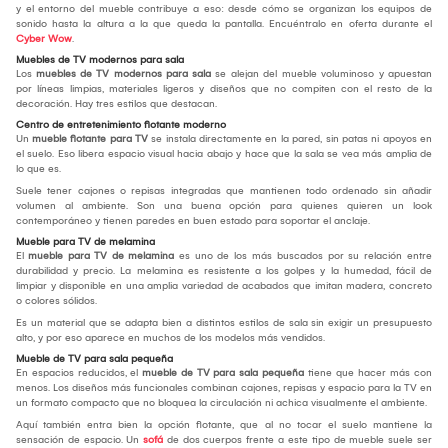
y el entorno del mueble contribuye a eso: desde cómo se organizan los equipos de
sonido hasta la altura a la que queda la pantalla. Encuéntralo en oferta durante el
Cyber Wow
.
Muebles de TV modernos para sala
Los
muebles de TV modernos para sala
se alejan del mueble voluminoso y apuestan
por líneas limpias, materiales ligeros y diseños que no compiten con el resto de la
decoración. Hay tres estilos que destacan.
Centro de entretenimiento flotante moderno
Un
mueble flotante para TV
se instala directamente en la pared, sin patas ni apoyos en
el suelo. Eso libera espacio visual hacia abajo y hace que la sala se vea más amplia de
lo que es.
Suele tener cajones o repisas integradas que mantienen todo ordenado sin añadir
volumen al ambiente. Son una buena opción para quienes quieren un look
contemporáneo y tienen paredes en buen estado para soportar el anclaje.
Mueble para TV de melamina
El
mueble para TV de melamina
es uno de los más buscados por su relación entre
durabilidad y precio. La melamina es resistente a los golpes y la humedad, fácil de
limpiar y disponible en una amplia variedad de acabados que imitan madera, concreto
o colores sólidos.
Es un material que se adapta bien a distintos estilos de sala sin exigir un presupuesto
alto, y por eso aparece en muchos de los modelos más vendidos.
Mueble de TV para sala pequeña
En espacios reducidos, el
mueble de TV para sala pequeña
tiene que hacer más con
menos. Los diseños más funcionales combinan cajones, repisas y espacio para la TV en
un formato compacto que no bloquea la circulación ni achica visualmente el ambiente.
Aquí también entra bien la opción flotante, que al no tocar el suelo mantiene la
sensación de espacio. Un
sofá
de dos cuerpos frente a este tipo de mueble suele ser