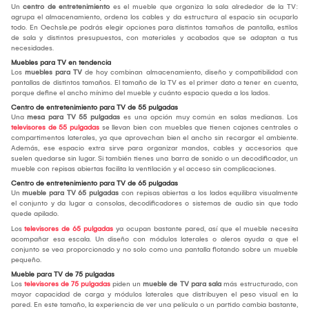
Un
centro de entretenimiento
es el mueble que organiza la sala alrededor de la TV:
agrupa el almacenamiento, ordena los cables y da estructura al espacio sin ocuparlo
todo. En Oechsle.pe podrás elegir opciones para distintos tamaños de pantalla, estilos
de sala y distintos presupuestos, con materiales y acabados que se adaptan a tus
necesidades.
Muebles para TV en tendencia
Los
muebles para TV
de hoy combinan almacenamiento, diseño y compatibilidad con
pantallas de distintos tamaños. El tamaño de la TV es el primer dato a tener en cuenta,
porque define el ancho mínimo del mueble y cuánto espacio queda a los lados.
Centro de entretenimiento para TV de 55 pulgadas
Una
mesa para TV 55 pulgadas
es una opción muy común en salas medianas. Los
televisores de 55 pulgadas
se llevan bien con muebles que tienen cajones centrales o
compartimentos laterales, ya que aprovechan bien el ancho sin recargar el ambiente.
Además, ese espacio extra sirve para organizar mandos, cables y accesorios que
suelen quedarse sin lugar. Si también tienes una barra de sonido o un decodificador, un
mueble con repisas abiertas facilita la ventilación y el acceso sin complicaciones.
Centro de entretenimiento para TV de 65 pulgadas
Un
mueble para TV 65 pulgadas
con repisas abiertas a los lados equilibra visualmente
el conjunto y da lugar a consolas, decodificadores o sistemas de audio sin que todo
quede apilado.
Los
televisores de 65 pulgadas
ya ocupan bastante pared, así que el mueble necesita
acompañar esa escala. Un diseño con módulos laterales o aleros ayuda a que el
conjunto se vea proporcionado y no solo como una pantalla flotando sobre un mueble
pequeño.
Mueble para TV de 75 pulgadas
Los
televisores de 75 pulgadas
piden un
mueble de TV para sala
más estructurado, con
mayor capacidad de carga y módulos laterales que distribuyen el peso visual en la
pared. En este tamaño, la experiencia de ver una película o un partido cambia bastante,