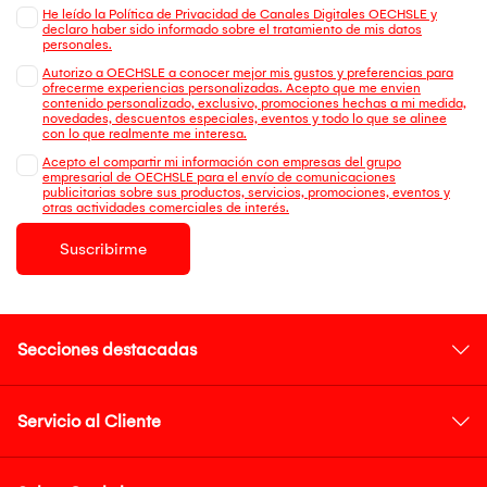
He leído la Política de Privacidad de Canales Digitales OECHSLE y
declaro haber sido informado sobre el tratamiento de mis datos
personales.
Autorizo a OECHSLE a conocer mejor mis gustos y preferencias para
ofrecerme experiencias personalizadas. Acepto que me envien
contenido personalizado, exclusivo, promociones hechas a mi medida,
novedades, descuentos especiales, eventos y todo lo que se alinee
con lo que realmente me interesa.
Acepto el compartir mi información con empresas del grupo
empresarial de OECHSLE para el envío de comunicaciones
publicitarias sobre sus productos, servicios, promociones, eventos y
otras actividades comerciales de interés.
Suscribirme
Secciones destacadas
Servicio al Cliente