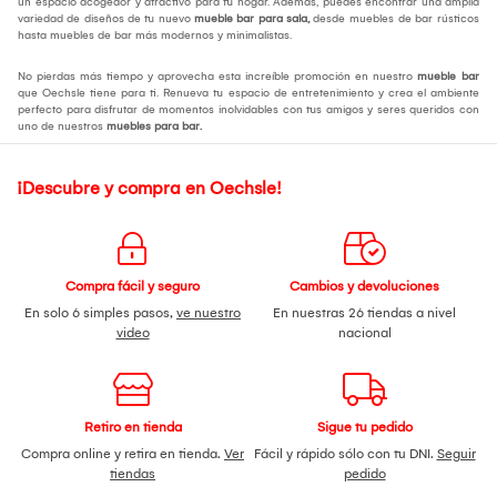
un espacio acogedor y atractivo para tu hogar. Además, puedes encontrar una amplia
variedad de diseños de tu nuevo
mueble bar para sala
,
desde muebles de bar rústicos
hasta muebles de bar más modernos y minimalistas.
No pierdas más tiempo y aprovecha esta increíble promoción en nuestro
mueble bar
que Oechsle tiene para ti. Renueva tu espacio de entretenimiento y crea el ambiente
perfecto para disfrutar de momentos inolvidables con tus amigos y seres queridos con
uno de nuestros
muebles para bar
.
¡Descubre y compra en Oechsle!
Compra fácil y seguro
Cambios y devoluciones
En solo 6 simples pasos,
ve nuestro
En nuestras 26 tiendas a nivel
video
nacional
Retiro en tienda
Sigue tu pedido
Compra online y retira en tienda.
Ver
Fácil y rápido sólo con tu DNI.
Seguir
tiendas
pedido