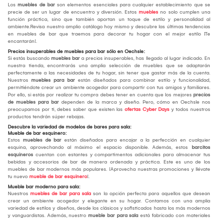
Los
muebles de bar
son elementos esenciales para cualquier establecimiento que se
precie de ser un lugar de encuentro y diversión. Estos
muebles
no solo cumplen una
función práctica, sino que también aportan un toque de estilo y personalidad al
ambiente.Revisa nuestro amplio catálogo hoy mismo y descubre las últimas tendencias
en muebles de bar que traemos para decorar tu hogar con el mejor estilo ¡Te
encantarán!.
Precios insuperables de muebles para bar sólo en Oechsle:
Si estás buscando
muebles bar
a precios insuperables, has llegado al lugar indicado. En
nuestra tienda, encontrarás una amplia selección de muebles que se adaptarán
perfectamente a las necesidades de tu hogar, sin tener que gastar más de la cuenta.
Nuestros
muebles para bar
están diseñados para combinar estilo y funcionalidad,
permitiéndote crear un ambiente acogedor para compartir con tus amigos y familiares.
Por ello, si estás por realizar tu compra debes tener en cuenta que los mejores
precios
de muebles para bar
dependen de la marca y diseño. Pero, cómo en Oechsle nos
preocupamos por ti, debes saber que existen las
ofertas Cyber Days
y todos nuestros
productos tendrán súper rebajas.
Descubre la variedad de modelos de bares para sala:
Mueble de bar esquinero:
Estos
muebles de bar
están diseñados para encajar a la perfección en cualquier
esquina, aprovechando al máximo el espacio disponible. Además, estos
barcitos
esquineros
cuentan con estantes y compartimentos adicionales para almacenar tus
bebidas y accesorios de bar de manera ordenada y práctica. Este es uno de los
muebles de bar modernos más populares. ¡Aprovecha nuestras promociones y llévate
tu nuevo
mueble de bar esquinero
!.
Mueble bar moderno para sala:
Nuestros
muebles de bar para sala
son la opción perfecta para aquellos que desean
crear un ambiente acogedor y elegante en su hogar. Contamos con una amplia
variedad de estilos y diseños, desde los clásicos y sofisticados hasta los más modernos
y vanguardistas. Además, nuestro
mueble bar para sala
está fabricado con materiales