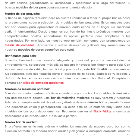
de alta calidad, garantizando su durabilidad y resistencia a lo largo del tiempo. Si
buscas
muebles de bar para casa
esta será tu mejor elección.
Mueble de bar pequeño:
Si tienes un espacio reducido pero no quieres renunciar a tener tu propio bar en casa,
te presentamos nuestra selección de muebles de bar pequeños. Estos muebles para
bar son ideales para aprovechar al máximo cada rincón de tu hogar, sin sacrificar
estilo ni funcionalidad. Desde elegantes carritos de bar hasta prácticos muebles con
compartimentos ocultos, encontrarás la opción perfecta para adaptarse a tus
necesidades. Por otro lado, en nuestra web también contamos con promociones en
mesas de comedor
. ¡Aprovecha nuestros descuentos y llévate hoy mismo uno de
nuestros
modelos de bares pequeños para sala
!.
Bar flotante para sala:
Si estás buscando una solución elegante y funcional para tus necesidades de
entretenimiento, no busques más allá de nuestro innovador bar flotante para sala. Con
su combinatoria de estilo, funcionalidad y practicidad, este
bar mueble
no sólo mejora
tus reuniones, sino que también eleva el aspecto de tu hogar. ¡Embellece tu espacio y
disfruta de tus reuniones como nunca antes con nuestro bar flotante!. Completa tu
compra con
sillas de comedor modernas
.
Muebles de melamina para bar:
Si estás buscando muebles prácticos y modernos para tu bar, los muebles de melamina
son una excelente opción. Este
bar de melamina moderno
es muy versátil y funcional.
Además, su amplia variedad de colores y diseños de este
mueble bar
te permitirá crear
una decoración única y personalizada. Sin duda este es un material muy usado para
muebles de bar para departamentos. Recuerda que en el
Black Friday
encontrarás
aparadores a un precio único. ¿Te lo vas a perder?.
Mueble bar de madera:
Si prefieres un estilo más clásico y cálido, los muebles de madera para bar son la
elección perfecta. La madera aporta calidez y elegancia a cualquier ambiente, creando