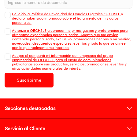
He leído la Política de Privacidad de Canales Digitales OECHSLE y
declaro haber sido informado sobre el tratamiento de mis datos
personales.
Autorizo a OECHSLE a conocer mejor mis gustos y preferencias para
ofrecerme experiencias personalizadas. Acepto que me envien
contenido personalizado, exclusivo, promociones hechas a mi medida,
novedades, descuentos especiales, eventos y todo lo que se alinee
con lo que realmente me interesa.
Acepto el compartir mi información con empresas del grupo
empresarial de OECHSLE para el envío de comunicaciones
publicitarias sobre sus productos, servicios, promociones, eventos y
otras actividades comerciales de interés.
Suscribirme
Secciones destacadas
Servicio al Cliente