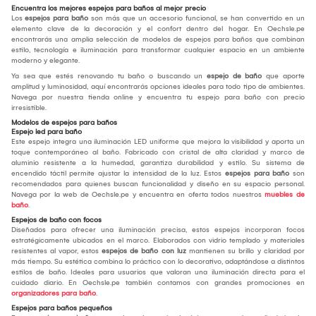
Encuentra los mejores espejos para baños al mejor precio
Los
espejos para baño
son más que un accesorio funcional, se han convertido en un
elemento clave de la decoración y el confort dentro del hogar. En Oechsle.pe
encontrarás una amplia selección de modelos de espejos para baños que combinan
estilo, tecnología e iluminación para transformar cualquier espacio en un ambiente
moderno y elegante.
Ya sea que estés renovando tu baño o buscando un
espejo de baño
que aporte
amplitud y luminosidad, aquí encontrarás opciones ideales para todo tipo de ambientes.
Navega por nuestra tienda online y encuentra tu espejo para baño con precio
irresistible.
Modelos de espejos para baños
Espejo led para baño
Este espejo integra una iluminación LED uniforme que mejora la visibilidad y aporta un
toque contemporáneo al baño. Fabricado con cristal de alta claridad y marco de
aluminio resistente a la humedad, garantiza durabilidad y estilo. Su sistema de
encendido táctil permite ajustar la intensidad de la luz. Estos
espejos para baño
son
recomendados para quienes buscan funcionalidad y diseño en su espacio personal.
Navega por la web de Oechsle.pe y encuentra en oferta todos nuestros
muebles de
baño
.
Espejos de baño con focos
Diseñados para ofrecer una iluminación precisa, estos espejos incorporan focos
estratégicamente ubicados en el marco. Elaborados con vidrio templado y materiales
resistentes al vapor, estos
espejos de baño con luz
mantienen su brillo y claridad por
más tiempo. Su estética combina lo práctico con lo decorativo, adaptándose a distintos
estilos de baño. Ideales para usuarios que valoran una iluminación directa para el
cuidado diario. En Oechsle.pe también contamos con grandes promociones en
organizadores para baño
.
Espejos para baños pequeños