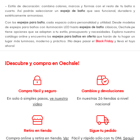
- Estilo de decoración: combina colores, marcos y formas con el resto de tu baño o
cuarto. Así podrás seleccionar un
espejo de baño
que sea funcional, duradero y
estéticamente armonioso.
Con los
espejos para baño
, cada espacio cobra personalidad y utilidad. Desde modelos
de espejos para baños con iluminación LED hasta
espejos de baño
clásicos, Oechsle.pe
tiene opciones que se adaptan a tu estilo, presupuesto y necesidades. Explora nuestro
catálogo online y encuentra los
espejos para baños
en oferta
que harán de tu hogar un
lugar más luminoso, moderno y práctico. ¡No dejes pasar el
Black Friday
y lleva el tuyo
ahora!
¡Descubre y compra en Oechsle!
Compra fácil y seguro
Cambios y devoluciones
En solo 6 simples pasos,
ve nuestro
En nuestras 26 tiendas a nivel
video
nacional
Retiro en tienda
Sigue tu pedido
Compra online y retira en tienda.
Ver
Fácil y rápido sólo con tu DNI.
Seguir