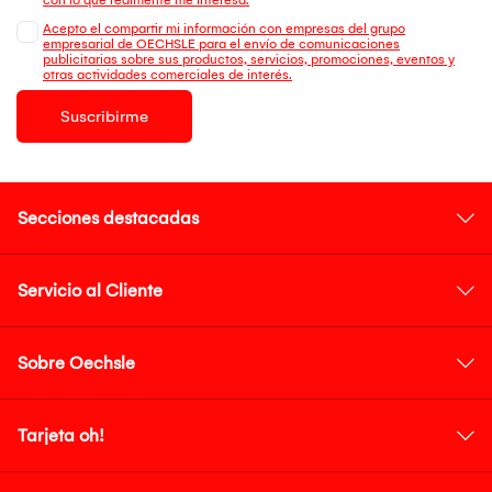
Acepto el compartir mi información con empresas del grupo
empresarial de OECHSLE para el envío de comunicaciones
publicitarias sobre sus productos, servicios, promociones, eventos y
otras actividades comerciales de interés.
Suscribirme
Secciones destacadas
Servicio al Cliente
Sobre Oechsle
Tarjeta oh!