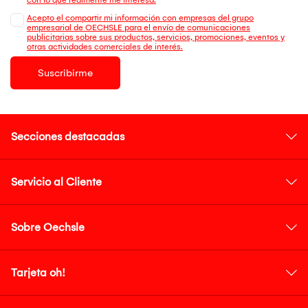
Acepto el compartir mi información con empresas del grupo
empresarial de OECHSLE para el envío de comunicaciones
publicitarias sobre sus productos, servicios, promociones, eventos y
otras actividades comerciales de interés.
Suscribirme
Secciones destacadas
Servicio al Cliente
Sobre Oechsle
Tarjeta oh!