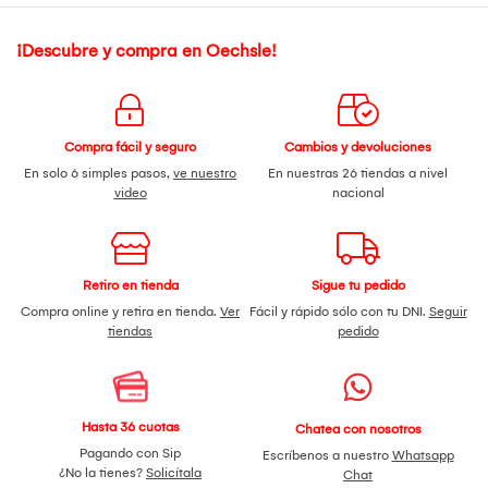
¡Descubre y compra en Oechsle!
Compra fácil y seguro
Cambios y devoluciones
En solo 6 simples pasos,
ve nuestro
En nuestras 26 tiendas a nivel
video
nacional
Retiro en tienda
Sigue tu pedido
Compra online y retira en tienda.
Ver
Fácil y rápido sólo con tu DNI.
Seguir
tiendas
pedido
Hasta 36 cuotas
Chatea con nosotros
Pagando con Sip
Escríbenos a nuestro
Whatsapp
¿No la tienes?
Solicítala
Chat