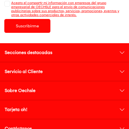
Acepto el compartir mi información con empresas del grupo
empresarial de OECHSLE para el envío de comunicaciones
publicitarias sobre sus productos, servicios, promociones, eventos y
otras actividades comerciales de interés.
Suscribirme
Secciones destacadas
Servicio al Cliente
Sobre Oechsle
Tarjeta oh!
Contáctanos