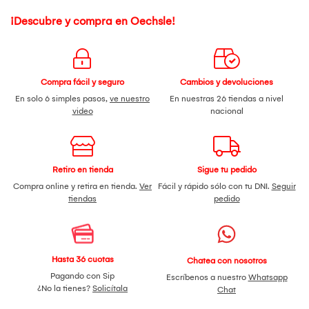
¡Descubre y compra en Oechsle!
Compra fácil y seguro
Cambios y devoluciones
En solo 6 simples pasos,
ve nuestro
En nuestras 26 tiendas a nivel
video
nacional
Retiro en tienda
Sigue tu pedido
Compra online y retira en tienda.
Ver
Fácil y rápido sólo con tu DNI.
Seguir
tiendas
pedido
Hasta 36 cuotas
Chatea con nosotros
Pagando con Sip
Escríbenos a nuestro
Whatsapp
¿No la tienes?
Solicítala
Chat