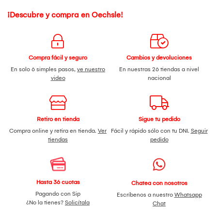
¡Descubre y compra en Oechsle!
Compra fácil y seguro
Cambios y devoluciones
En solo 6 simples pasos,
ve nuestro
En nuestras 26 tiendas a nivel
video
nacional
Retiro en tienda
Sigue tu pedido
Compra online y retira en tienda.
Ver
Fácil y rápido sólo con tu DNI.
Seguir
tiendas
pedido
Hasta 36 cuotas
Chatea con nosotros
Pagando con Sip
Escríbenos a nuestro
Whatsapp
¿No la tienes?
Solicítala
Chat