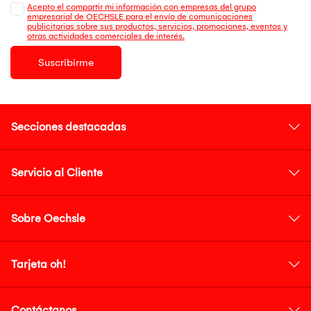
Acepto el compartir mi información con empresas del grupo
empresarial de OECHSLE para el envío de comunicaciones
publicitarias sobre sus productos, servicios, promociones, eventos y
otras actividades comerciales de interés.
Suscribirme
Secciones destacadas
Servicio al Cliente
Sobre Oechsle
Tarjeta oh!
Contáctanos