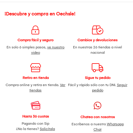
¡Descubre y compra en Oechsle!
Compra fácil y seguro
Cambios y devoluciones
En solo 6 simples pasos,
ve nuestro
En nuestras 26 tiendas a nivel
video
nacional
Retiro en tienda
Sigue tu pedido
Compra online y retira en tienda.
Ver
Fácil y rápido sólo con tu DNI.
Seguir
tiendas
pedido
Hasta 36 cuotas
Chatea con nosotros
Pagando con Sip
Escríbenos a nuestro
Whatsapp
¿No la tienes?
Solicítala
Chat