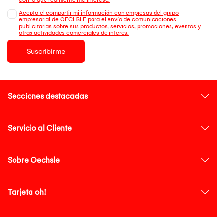
Acepto el compartir mi información con empresas del grupo
empresarial de OECHSLE para el envío de comunicaciones
publicitarias sobre sus productos, servicios, promociones, eventos y
otras actividades comerciales de interés.
Suscribirme
Secciones destacadas
Servicio al Cliente
Sobre Oechsle
Tarjeta oh!