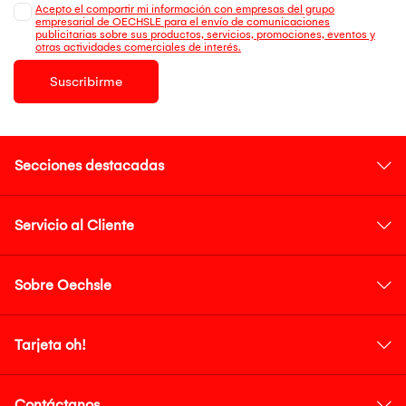
Acepto el compartir mi información con empresas del grupo
empresarial de OECHSLE para el envío de comunicaciones
publicitarias sobre sus productos, servicios, promociones, eventos y
otras actividades comerciales de interés.
Suscribirme
Secciones destacadas
Servicio al Cliente
Sobre Oechsle
Tarjeta oh!
Contáctanos