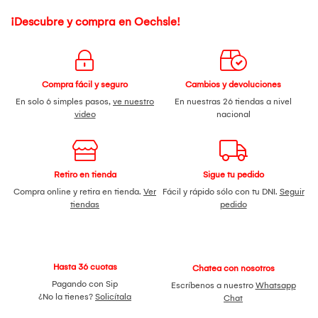
¡Descubre y compra en Oechsle!
Compra fácil y seguro
Cambios y devoluciones
En solo 6 simples pasos,
ve nuestro
En nuestras 26 tiendas a nivel
video
nacional
Retiro en tienda
Sigue tu pedido
Compra online y retira en tienda.
Ver
Fácil y rápido sólo con tu DNI.
Seguir
tiendas
pedido
Hasta 36 cuotas
Chatea con nosotros
Pagando con Sip
Escríbenos a nuestro
Whatsapp
¿No la tienes?
Solicítala
Chat