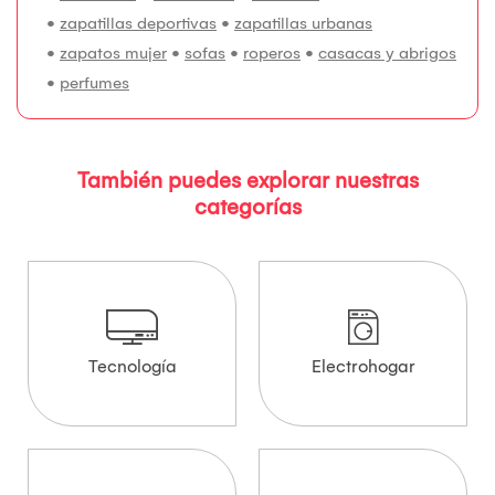
•
zapatillas deportivas
•
zapatillas urbanas
•
zapatos mujer
•
sofas
•
roperos
•
casacas y abrigos
•
perfumes
También puedes explorar nuestras
categorías
Tecnología
Electrohogar