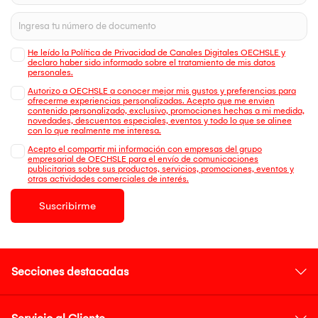
He leído la Política de Privacidad de Canales Digitales OECHSLE y
declaro haber sido informado sobre el tratamiento de mis datos
personales.
Autorizo a OECHSLE a conocer mejor mis gustos y preferencias para
ofrecerme experiencias personalizadas. Acepto que me envien
contenido personalizado, exclusivo, promociones hechas a mi medida,
novedades, descuentos especiales, eventos y todo lo que se alinee
con lo que realmente me interesa.
Acepto el compartir mi información con empresas del grupo
empresarial de OECHSLE para el envío de comunicaciones
publicitarias sobre sus productos, servicios, promociones, eventos y
otras actividades comerciales de interés.
Suscribirme
Secciones destacadas