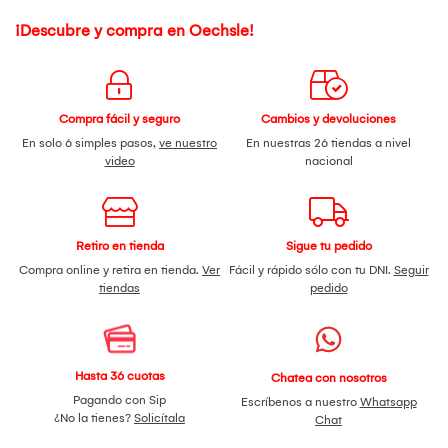
¡Descubre y compra en Oechsle!
Compra fácil y seguro
Cambios y devoluciones
En solo 6 simples pasos,
ve nuestro
En nuestras 26 tiendas a nivel
video
nacional
Retiro en tienda
Sigue tu pedido
Compra online y retira en tienda.
Ver
Fácil y rápido sólo con tu DNI.
Seguir
tiendas
pedido
Hasta 36 cuotas
Chatea con nosotros
Pagando con Sip
Escríbenos a nuestro
Whatsapp
¿No la tienes?
Solicítala
Chat