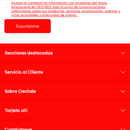
Acepto el compartir mi información con empresas del grupo
empresarial de OECHSLE para el envío de comunicaciones
publicitarias sobre sus productos, servicios, promociones, eventos y
otras actividades comerciales de interés.
Suscribirme
Secciones destacadas
Servicio al Cliente
Sobre Oechsle
Tarjeta oh!
Contáctanos