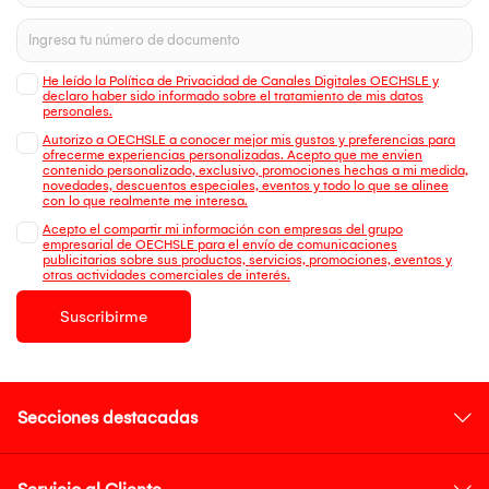
He leído la Política de Privacidad de Canales Digitales OECHSLE y
declaro haber sido informado sobre el tratamiento de mis datos
personales.
Autorizo a OECHSLE a conocer mejor mis gustos y preferencias para
ofrecerme experiencias personalizadas. Acepto que me envien
contenido personalizado, exclusivo, promociones hechas a mi medida,
novedades, descuentos especiales, eventos y todo lo que se alinee
con lo que realmente me interesa.
Acepto el compartir mi información con empresas del grupo
empresarial de OECHSLE para el envío de comunicaciones
publicitarias sobre sus productos, servicios, promociones, eventos y
otras actividades comerciales de interés.
Suscribirme
Secciones destacadas