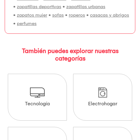
•
zapatillas deportivas
•
zapatillas urbanas
•
zapatos mujer
•
sofas
•
roperos
•
casacas y abrigos
•
perfumes
También puedes explorar nuestras
categorías
Tecnología
Electrohogar