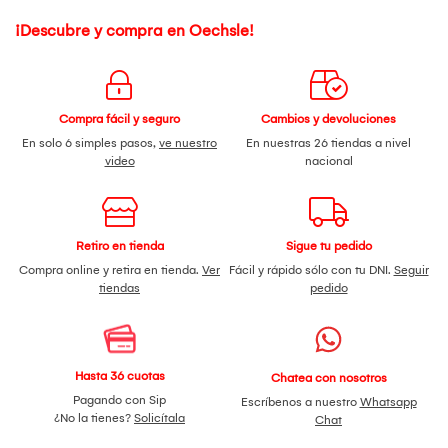
¡Descubre y compra en Oechsle!
Compra fácil y seguro
Cambios y devoluciones
En solo 6 simples pasos,
ve nuestro
En nuestras 26 tiendas a nivel
video
nacional
Retiro en tienda
Sigue tu pedido
Compra online y retira en tienda.
Ver
Fácil y rápido sólo con tu DNI.
Seguir
tiendas
pedido
Hasta 36 cuotas
Chatea con nosotros
Pagando con Sip
Escríbenos a nuestro
Whatsapp
¿No la tienes?
Solicítala
Chat