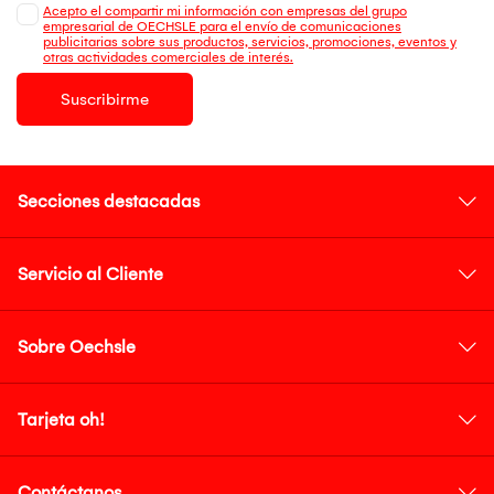
Acepto el compartir mi información con empresas del grupo
empresarial de OECHSLE para el envío de comunicaciones
publicitarias sobre sus productos, servicios, promociones, eventos y
otras actividades comerciales de interés.
Suscribirme
Secciones destacadas
Servicio al Cliente
Sobre Oechsle
Tarjeta oh!
Contáctanos