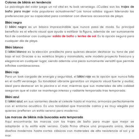
Colores de bikinis en tendencia
La psicología del color juega un rol vital en tu look veraniego. ¿Cuáles son los
trajes de
baño para mujer
más populares actualmente? Los tonos sólidos siguen liderando las
preferencias por su capacidad para combinar con diversos accesorios de playa.
Bikini negro
El
bikini negro
es un básico imprescindible que nunca pasa de moda. Su principal
beneficio es el efecto visual que ayuda a estilizar la figura, además de ser sumamente
fácil de combinar con cualquier
salida de baño
o
lentes de sol
. Es la opción segura para
cualquier día de playa.
Bikini blanco
El
bikini blanco
es la elección predilecta para quienes desean destacar su tono de piel
bajo el sol. Gracias a su estética limpia y minimalista, este modelo proyecta frescura y
elegancia en cualquier lugar, siendo además una pieza sumamente versátil que permite
infinitas combinaciones.
Bikini rojo
Para un look cargado de energía y seguridad, el
bikini rojo
es la opción que nunca falla
en el outfit veraniego. Su tonalidad vibrante garantiza un impacto visual fuerte y audaz,
ideal para destacar en la piscina o el mar, mientras que sus materiales de alta calidad
aseguran que el color se mantenga intenso y radiante temporada tras temporada.
Bikini azul
El
bikini azul
, en sus variantes desde el celeste hasta el marino, armoniza perfectamente
con el entorno acuático. Es una tonalidad que transmite calma y es muy elegida por
quienes prefieren un estilo sereno pero moderno.
Las marcas de bikinis más buscadas esta temporada
Aquí encontrarás las marcas con los trajes de baño para mujer que mejor se
adaptarán a tu estilo este verano. Cada firma ofrece una propuesta única, desde
diseños modernos hasta cortes clásicos con materiales de alta resistencia al sol y al
mar.