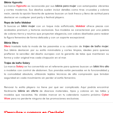
Bikinis Hypnotic
La marca
Hypnotic
es reconocida por sus
bikinis para mujer
con estampados vibrantes
y cortes modernos. Sus diseños suelen incluir detalles como tiras cruzadas y colores
neón, siendo la opción favorita de quienes buscan un look fresco y lleno de actitud para
destacar en cualquier pool party o festival playero.
Ropa de baño Malabar
Si buscas un
bikini mujer
con un toque más sofisticado,
Malabar
ofrece piezas con
acabados premium y texturas exclusivas. Sus modelos se caracterizan por una paleta
de colores tierra y neutros que proyectan elegancia, con calces diseñados para realzar
la figura femenina de forma delicada y con un soporte excepcional.
Bikinis Sfera
Sfera
traslada toda la moda de las pasarelas a su colección de
trajes de baño mujer
.
Sus bikinis destacan por su estilo minimalista y cortes limpios, ideales para quienes
prefieren la sencillez del diseño europeo con la garantía de telas que mantienen su
forma y color original tras cada chapuzón en el mar.
Trajes de baño Solary
La marca
Solary
se ha convertido en el referente para quienes buscan un
bikini tiro alto
o modelos con control de abdomen. Sus prendas están pensadas en la funcionalidad y
la comodidad absoluta, utilizando tejidos técnicos de alta compresión que brindan
seguridad en cada movimiento sin perder el estilo femenino.
Renovar tu estilo playero no tiene por qué ser complicado. Aquí podrás encontrar
fácilmente
bikinis en oferta
de diversos materiales, tipos y colores en las tallas y
modelos que necesitas. No olvides marcar en tu calendario nuestro próximo
Cyber
Wow
para no perderte ninguna de las promociones exclusivas.
¡Descubre y compra en Oechsle!