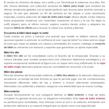
El verano es sinónimo de playa, sol y estilo, y en Oechsle.pe lo sabemos muy bien. Por
ello, hemos diseñado una colección exclusiva de
bikinis para mujer
que combina las
últimas tendencias globales con el ajuste perfecto que buscas para sentirte cómoda y
segura. Ya sea que planees un fin de semana en las playas o unas vacaciones
tropicales, nuestra selección de
ropa de baño para mujer
ofrece desde cortes clásicos
hasta propuestas modernas con materiales resistentes al cloro y la sal. No dejes tu
outfit playero para el último minuto; explora nuestra tienda online y adquiere los
mejores
bikinis en oferta
para renovar tu clóset con actitud y libertad.
Encuentra el bikini ideal según tu estilo
Cada cuerpo es único y merece una prenda que resalte su belleza natural. ¿Qué
opciones ayudan a estimular la confianza al usar ropa de baño? La clave está en elegir
el corte que mejor se adapte a tu silueta y actividades. En nuestro catálogo, el
conjunto
de bikini
se reinventa con texturas y soportes que garantizan un ajuste impecable.
Bikini tiro alto
El
bikini tiro alto
se ha consolidado como el favorito de la temporada. Gracias a su
cintura elevada, este modelo proporciona una cobertura abdominal estratégica y un
soporte excepcional, estilizando la figura con un toque retro muy sofisticado. Es la
ropa
de baño mujer
ideal para quienes buscan comodidad sin renunciar a la moda.
Bikini dos piezas
Para las amantes del bronceado uniforme, el
bikini dos piezas
es la elección clásica por
excelencia. La ventaja de este formato es que te permite jugar con las combinaciones,
mezclando diferentes tallas de top y bottom o incluso alternando estampados.
Fabricados con poliamida y elastano, aseguran una elasticidad que se mueve contigo.
Bikini enterizo
Aunque técnicamente es una categoría distinta, el
bikini enterizo
o traje de baño
completo ha ganado terreno por su elegancia minimalista. Esta
ropa de baño enterizo
es perfecta para actividades más intensas como el surf o la natación, brindando una
protección adicional y un soporte integral que se ajusta como una segunda piel.