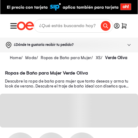
¿Dónde te gustaría recibir tu pedido?
Moda
Ropas de Baño para Mujer
XS
Verde Oliva
Ropas de Baño para Mujer Verde Oliva
Descubre la ropa de baño para mujer que tanto deseas y arma tu
look de verano. Descubre el traje de baño ideal con diseños que
realzan tu figura en Oechsle.pe