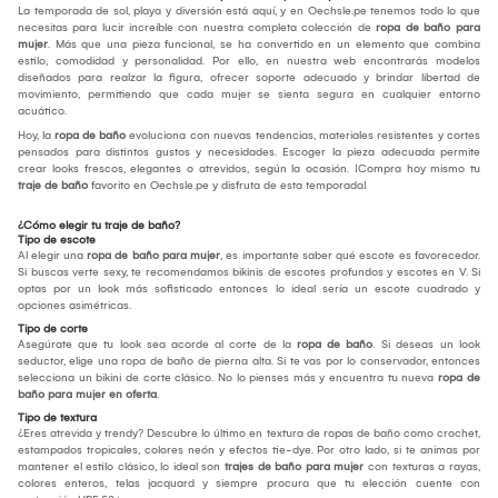
La temporada de sol, playa y diversión está aquí, y en Oechsle.pe tenemos todo lo que
necesitas para lucir increíble con nuestra completa colección de
ropa de baño para
mujer
. Más que una pieza funcional, se ha convertido en un elemento que combina
estilo, comodidad y personalidad. Por ello, en nuestra web encontrarás modelos
diseñados para realzar la figura, ofrecer soporte adecuado y brindar libertad de
movimiento, permitiendo que cada mujer se sienta segura en cualquier entorno
acuático.
Hoy, la
ropa de baño
evoluciona con nuevas tendencias, materiales resistentes y cortes
pensados para distintos gustos y necesidades. Escoger la pieza adecuada permite
crear looks frescos, elegantes o atrevidos, según la ocasión. ¡Compra hoy mismo tu
traje de baño
favorito en Oechsle.pe y disfruta de esta temporada!
¿Cómo elegir tu traje de baño?
Tipo de escote
Al elegir una
ropa de baño para mujer
, es importante saber qué escote es favorecedor.
Si buscas verte sexy, te recomendamos bikinis de escotes profundos y escotes en V. Si
optas por un look más sofisticado entonces lo ideal sería un escote cuadrado y
opciones asimétricas.
Tipo de corte
Asegúrate que tu look sea acorde al corte de la
ropa de baño
. Si deseas un look
seductor, elige una ropa de baño de pierna alta. Si te vas por lo conservador, entonces
selecciona un bikini de corte clásico. No lo pienses más y encuentra tu nueva
ropa de
baño para mujer en oferta
.
Tipo de textura
¿Eres atrevida y trendy? Descubre lo último en textura de ropas de baño como crochet,
estampados tropicales, colores neón y efectos tie-dye. Por otro lado, si te animas por
mantener el estilo clásico, lo ideal son
trajes de baño para mujer
con texturas a rayas,
colores enteros, telas jacquard y siempre procura que tu elección cuente con