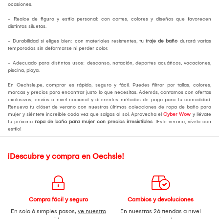
ocasiones.
- Realce de figura y estilo personal: con cortes, colores y diseños que favorecen
distintas siluetas.
- Durabilidad si eliges bien: con materiales resistentes, tu
traje de baño
durará varias
temporadas sin deformarse ni perder color.
- Adecuado para distintos usos: descanso, natación, deportes acuáticos, vacaciones,
piscina, playa.
En Oechsle.pe, comprar es rápido, seguro y fácil. Puedes filtrar por tallas, colores,
marcas y precios para encontrar justo lo que necesitas. Además, contamos con ofertas
exclusivas, envíos a nivel nacional y diferentes métodos de pago para tu comodidad.
Renueva tu clóset de verano con nuestras últimas colecciones de ropa de baño para
mujer y siéntete increíble cada vez que salgas al sol. Aprovecha el
Cyber Wow
y llévate
tu próxima
ropa de baño para mujer con precios irresistibles
. ¡Este verano, vívelo con
estilo!
¡Descubre y compra en Oechsle!
Compra fácil y seguro
Cambios y devoluciones
En solo 6 simples pasos,
ve nuestro
En nuestras 26 tiendas a nivel