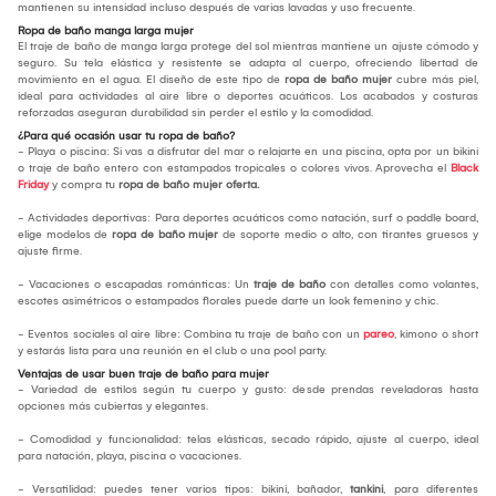
mantienen su intensidad incluso después de varias lavadas y uso frecuente.
Ropa de baño manga larga mujer
El traje de baño de manga larga protege del sol mientras mantiene un ajuste cómodo y
seguro. Su tela elástica y resistente se adapta al cuerpo, ofreciendo libertad de
movimiento en el agua. El diseño de este tipo de
ropa de baño mujer
cubre más piel,
ideal para actividades al aire libre o deportes acuáticos. Los acabados y costuras
reforzadas aseguran durabilidad sin perder el estilo y la comodidad.
¿Para qué ocasión usar tu ropa de baño?
- Playa o piscina: Si vas a disfrutar del mar o relajarte en una piscina, opta por un bikini
o traje de baño entero con estampados tropicales o colores vivos. Aprovecha el
Black
Friday
y compra tu
ropa de baño mujer oferta.
- Actividades deportivas: Para deportes acuáticos como natación, surf o paddle board,
elige modelos de
ropa de baño mujer
de soporte medio o alto, con tirantes gruesos y
ajuste firme.
- Vacaciones o escapadas románticas: Un
traje de baño
con detalles como volantes,
escotes asimétricos o estampados florales puede darte un look femenino y chic.
- Eventos sociales al aire libre: Combina tu traje de baño con un
pareo
, kimono o short
y estarás lista para una reunión en el club o una pool party.
Ventajas de usar buen traje de baño para mujer
- Variedad de estilos según tu cuerpo y gusto: desde prendas reveladoras hasta
opciones más cubiertas y elegantes.
- Comodidad y funcionalidad: telas elásticas, secado rápido, ajuste al cuerpo, ideal
para natación, playa, piscina o vacaciones.
- Versatilidad: puedes tener varios tipos: bikini, bañador,
tankini
, para diferentes