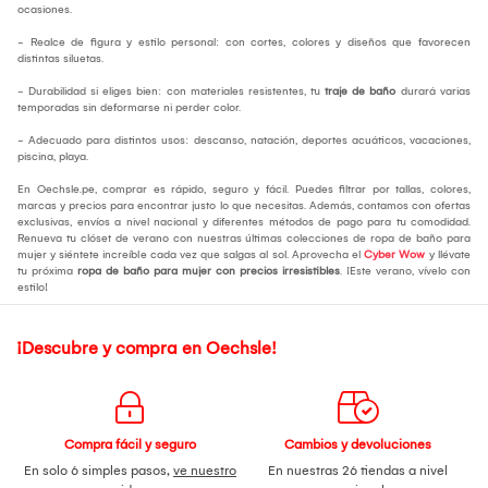
ocasiones.
- Realce de figura y estilo personal: con cortes, colores y diseños que favorecen
distintas siluetas.
- Durabilidad si eliges bien: con materiales resistentes, tu
traje de baño
durará varias
temporadas sin deformarse ni perder color.
- Adecuado para distintos usos: descanso, natación, deportes acuáticos, vacaciones,
piscina, playa.
En Oechsle.pe, comprar es rápido, seguro y fácil. Puedes filtrar por tallas, colores,
marcas y precios para encontrar justo lo que necesitas. Además, contamos con ofertas
exclusivas, envíos a nivel nacional y diferentes métodos de pago para tu comodidad.
Renueva tu clóset de verano con nuestras últimas colecciones de ropa de baño para
mujer y siéntete increíble cada vez que salgas al sol. Aprovecha el
Cyber Wow
y llévate
tu próxima
ropa de baño para mujer con precios irresistibles
. ¡Este verano, vívelo con
estilo!
¡Descubre y compra en Oechsle!
Compra fácil y seguro
Cambios y devoluciones
En solo 6 simples pasos,
ve nuestro
En nuestras 26 tiendas a nivel