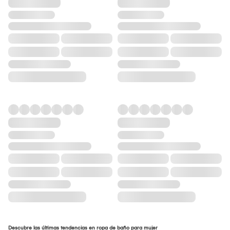
Descubre las últimas tendencias en ropa de baño para mujer